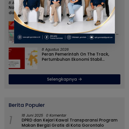
8 Agustus 2026
Norman Joesoef Dinilai Cocok Perkuat Regenerasi
dan Inovasi Pertahanan Nasional
8 Agustus 2026
Nilai Tukar Petani Naik, Angka
Kemiskinan Turun, Program Gusnar-
Idah Jadi Penggerak Ekonomi Dan
Dinikmati Masyarakat
8 Agustus 2026
Peran Pemerintah On The Track,
Pertumbuhan Ekonomi Stabil
Ditengah Efisiensi Anggaran
Selengkapnya
Berita Populer
1
18 Juni 2025
0 Komentar
DPRD dan Kejari Kawal Transparansi Program
Makan Bergizi Gratis di Kota Gorontalo