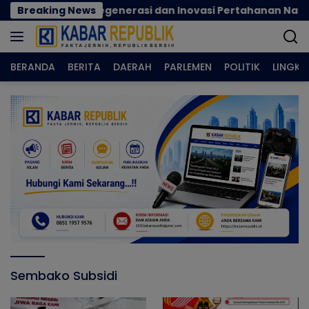
Langsung
cok Perkuat Regenerasi dan Inovasi Pertahanan Nasional
Breaking News
ke
konten
BERANDA
BERITA
DAERAH
PARLEMEN
POLITIK
LINGK
Sembako Subsidi