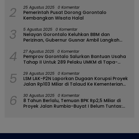
2
25 Agustus 2025
0 Komentar
Pemerintah Pusat Dorong Gorontalo
Kembangkan Wisata Halal
3
5 Agustus 2025
0 Komentar
Nelayan Gorontalo Keluhkan BBM dan
Perizinan, Gubernur Gusnar Ambil Langkah
Cepat
4
27 Agustus 2025
0 Komentar
Pemprov Gorontalo Salurkan Bantuan Usaha
Tahap II Untuk 289 Pelaku UMKM di Tapa-
Bulango
5
29 Agustus 2025
0 Komentar
LSM LAK-P2N Laporkan Dugaan Korupsi Proyek
Jalan Rp103 Miliar di Talaud Ke Kementerian
PUPR
6
30 Agustus 2025
0 Komentar
8 Tahun Berlalu, Temuan BPK Rp2,5 Miliar di
Proyek Jalan Rumbia–Buyat I Belum Tuntas:
Ada Apa dengan BPJN Sulut?