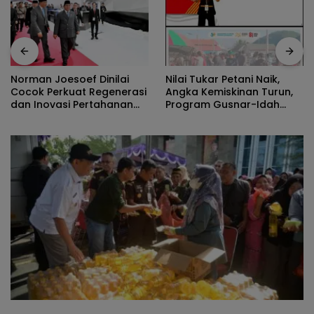
Nilai Tukar Petani Naik,
Norman Joesoef Dinilai
Angka Kemiskinan Turun,
Cocok Perkuat Regenerasi
Program Gusnar-Idah
dan Inovasi Pertahanan
Jadi Penggerak Ekonomi
Nasional
Dan Dinikmati Masyarakat