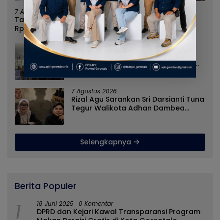
7 Agustus 2026
Tanpa Kehadiran Wali Kota, Pemprov Salurkan
Rp987 Juta Kepada 395 Pelaku UMKM Kota
Gorontalo
7 Agustus 2026
Cegah Penyebaran Paham IRET,
Satgaswil Gorontalo Edukasi Guru
dan Pelajar SMAN 1 Kabila
7 Agustus 2026
Rizal Agu Sarankan Sri Darsianti Tuna
Tegur Walikota Adhan Dambea
Ketimbang Dinas Kumperindag
Pemprov Gorontalo
Selengkapnya
Berita Populer
1
18 Juni 2025
0 Komentar
DPRD dan Kejari Kawal Transparansi Program