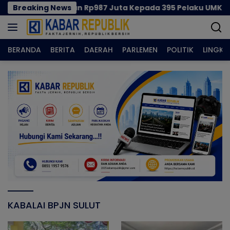
Langsung
mprov Salurkan Rp987 Juta Kepada 395 Pelaku UMKM Kota 
Breaking News
ke
konten
BERANDA
BERITA
DAERAH
PARLEMEN
POLITIK
LINGK
KABALAI BPJN SULUT