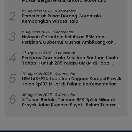
Makan Bergizi Gratis di Kota Gorontalo
2
25 Agustus 2025
0 Komentar
Pemerintah Pusat Dorong Gorontalo
Kembangkan Wisata Halal
3
5 Agustus 2025
0 Komentar
Nelayan Gorontalo Keluhkan BBM dan
Perizinan, Gubernur Gusnar Ambil Langkah
Cepat
4
27 Agustus 2025
0 Komentar
Pemprov Gorontalo Salurkan Bantuan Usaha
Tahap II Untuk 289 Pelaku UMKM di Tapa-
Bulango
5
29 Agustus 2025
0 Komentar
LSM LAK-P2N Laporkan Dugaan Korupsi Proyek
Jalan Rp103 Miliar di Talaud Ke Kementerian
PUPR
6
30 Agustus 2025
0 Komentar
8 Tahun Berlalu, Temuan BPK Rp2,5 Miliar di
Proyek Jalan Rumbia–Buyat I Belum Tuntas:
Ada Apa dengan BPJN Sulut?