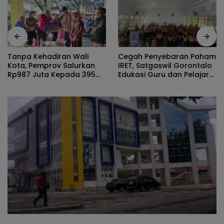
Cegah Penyebaran Paham
Ri
anpa Kehadiran Wali
IRET, Satgaswil Gorontalo
Da
ota, Pemprov Salurkan
Edukasi Guru dan Pelajar
W
p987 Juta Kepada 395
SMAN 1 Kabila
K
elaku UMKM Kota
K
orontalo
G