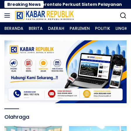
Langsung
as Pendidikan Gorontalo Perkuat Sistem Pelayanan
Breaking News
G
ke
konten
BERANDA
BERITA
DAERAH
PARLEMEN
POLITIK
LINGK
Olahraga