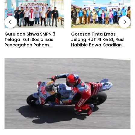
Guru dan Siswa SMPN 3
Goresan Tinta Emas
Telaga Ikuti Sosialisasi
Jelang HUT RI Ke 81, Rusli
Pencegahan Paham
Habibie Bawa Keadilan
Ekstremisme dan Konten
Untuk Hajat Hidup
True Crime
Masyarakat Di Pulau
Dudepo