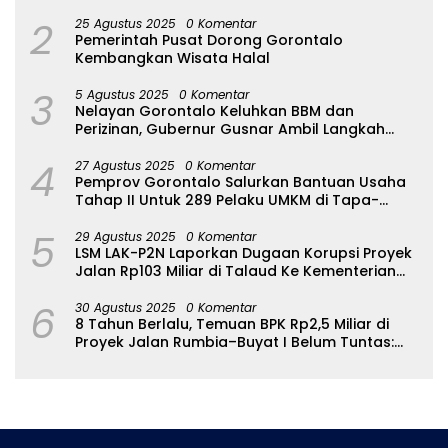
2
25 Agustus 2025
0 Komentar
Pemerintah Pusat Dorong Gorontalo
Kembangkan Wisata Halal
3
5 Agustus 2025
0 Komentar
Nelayan Gorontalo Keluhkan BBM dan
Perizinan, Gubernur Gusnar Ambil Langkah
Cepat
4
27 Agustus 2025
0 Komentar
Pemprov Gorontalo Salurkan Bantuan Usaha
Tahap II Untuk 289 Pelaku UMKM di Tapa-
Bulango
5
29 Agustus 2025
0 Komentar
LSM LAK-P2N Laporkan Dugaan Korupsi Proyek
Jalan Rp103 Miliar di Talaud Ke Kementerian
PUPR
6
30 Agustus 2025
0 Komentar
8 Tahun Berlalu, Temuan BPK Rp2,5 Miliar di
Proyek Jalan Rumbia–Buyat I Belum Tuntas:
Ada Apa dengan BPJN Sulut?