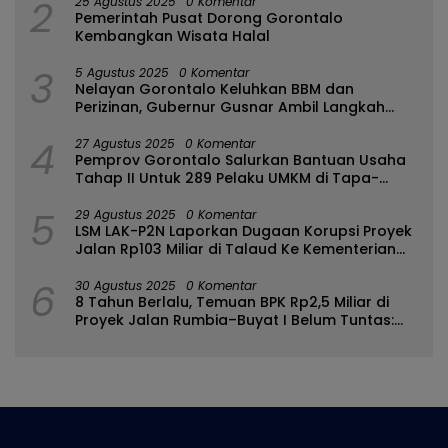
2
25 Agustus 2025
0 Komentar
Pemerintah Pusat Dorong Gorontalo
Kembangkan Wisata Halal
3
5 Agustus 2025
0 Komentar
Nelayan Gorontalo Keluhkan BBM dan
Perizinan, Gubernur Gusnar Ambil Langkah
Cepat
4
27 Agustus 2025
0 Komentar
Pemprov Gorontalo Salurkan Bantuan Usaha
Tahap II Untuk 289 Pelaku UMKM di Tapa-
Bulango
5
29 Agustus 2025
0 Komentar
LSM LAK-P2N Laporkan Dugaan Korupsi Proyek
Jalan Rp103 Miliar di Talaud Ke Kementerian
PUPR
6
30 Agustus 2025
0 Komentar
8 Tahun Berlalu, Temuan BPK Rp2,5 Miliar di
Proyek Jalan Rumbia–Buyat I Belum Tuntas:
Ada Apa dengan BPJN Sulut?