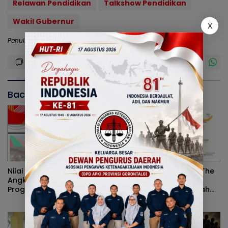
Relawan Pendidikan
Talkshow Pendidikan
Wakil Gubernur
X
Penulis: Dodi
Editor: Redaksi
Baca Juga
Nilai Tukar Petani Naik,
Peran Pemerintah On The
Angka Kemiskinan Turun,
Track, Pertumbuhan
Program Gusnar-Idah
Ekonomi Stabil Ditengah
Jadi Penggerak Ekonomi
Efisiensi Anggaran
Dan Dinikmati Masyarakat