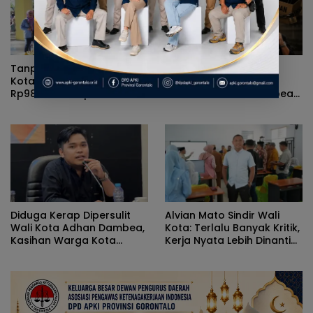
Tanpa Kehadiran Wali
Rizal Agu Sarankan Sri
Kota, Pemprov Salurkan
Darsianti Tuna Tegur
Rp987 Juta Kepada 395
Walikota Adhan Dambea
Pelaku UMKM Kota
Ketimbang Dinas
Gorontalo
Kumperindag Pemprov
Gorontalo
Diduga Kerap Dipersulit
Alvian Mato Sindir Wali
Wali Kota Adhan Dambea,
Kota: Terlalu Banyak Kritik,
Kasihan Warga Kota
Kerja Nyata Lebih Dinanti
Gorontalo Jarang Dapat
Masyarakat
Bantuan Pemprov