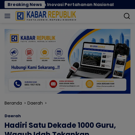
Langsung
si dan Inovasi Pertahanan Nasional
Breaking News
Nilai Tukar P
ke
konten
Beranda
Daerah
Daerah
Hadiri Satu Dekade 1000 Guru,
Wagub Idah Tekankan