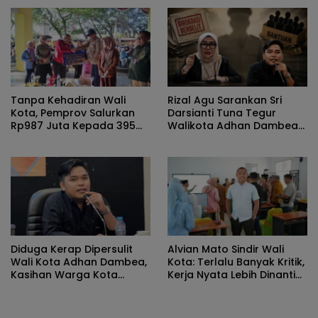
Dan Dinikmati Masyarakat
Tanpa Kehadiran Wali
Rizal Agu Sarankan Sri
Kota, Pemprov Salurkan
Darsianti Tuna Tegur
Rp987 Juta Kepada 395
Walikota Adhan Dambea
Pelaku UMKM Kota
Ketimbang Dinas
Gorontalo
Kumperindag Pemprov
Gorontalo
Diduga Kerap Dipersulit
Alvian Mato Sindir Wali
Wali Kota Adhan Dambea,
Kota: Terlalu Banyak Kritik,
Kasihan Warga Kota
Kerja Nyata Lebih Dinanti
Gorontalo Jarang Dapat
Masyarakat
Bantuan Pemprov