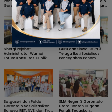
Paham IRET, Pemkab
IRET, Satgaswil Gorontalo
Gorontalo-Densus 88
Edukasi Guru dan Pelajar
Antiteror Polri Siapkan Tim
SMAN 1 Kabila
Terpadu
Sinergi Pejabat
Guru dan Siswa SMPN 3
Administrator Warnai
Telaga Ikuti Sosialisasi
Forum Konsultasi Publik,
Pencegahan Paham
Dinas Pendidikan
Ekstremisme dan Konten
Gorontalo Perkuat Sistem
True Crime
Pelayanan
Satgaswil dan Polda
SMA Negeri 3 Gorontalo
Gorontalo Sosialisasikan
Utara Bantah Dugaan
Bahaya IRET, NVE, dan True
Pungli, Tegaskan