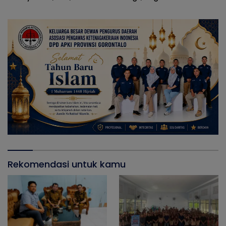
Crime Community di SMPN
Pengadaan Atribut
2 Telaga
Berdasarkan Musyawarah
Orang Tua dan Komite
Rekomendasi untuk kamu