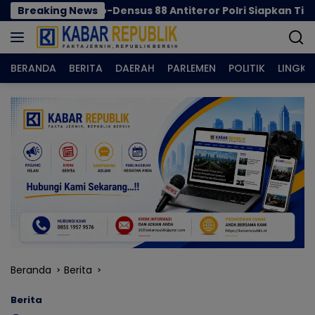
Langsung
ntalo-Densus 88 Antiteror Polri Siapkan Tim Terpadu
Breaking News
ke
konten
BERANDA
BERITA
DAERAH
PARLEMEN
POLITIK
LINGK
Beranda
Berita
Berita