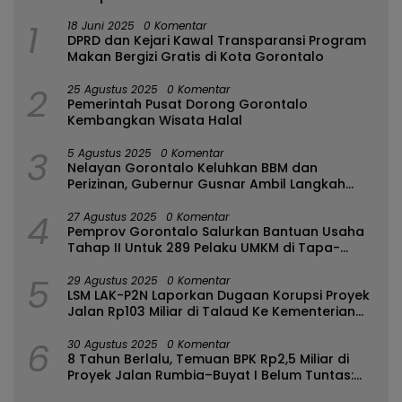
1
18 Juni 2025
0 Komentar
DPRD dan Kejari Kawal Transparansi Program
Makan Bergizi Gratis di Kota Gorontalo
2
25 Agustus 2025
0 Komentar
Pemerintah Pusat Dorong Gorontalo
Kembangkan Wisata Halal
3
5 Agustus 2025
0 Komentar
Nelayan Gorontalo Keluhkan BBM dan
Perizinan, Gubernur Gusnar Ambil Langkah
Cepat
4
27 Agustus 2025
0 Komentar
Pemprov Gorontalo Salurkan Bantuan Usaha
Tahap II Untuk 289 Pelaku UMKM di Tapa-
Bulango
5
29 Agustus 2025
0 Komentar
LSM LAK-P2N Laporkan Dugaan Korupsi Proyek
Jalan Rp103 Miliar di Talaud Ke Kementerian
PUPR
6
30 Agustus 2025
0 Komentar
8 Tahun Berlalu, Temuan BPK Rp2,5 Miliar di
Proyek Jalan Rumbia–Buyat I Belum Tuntas:
Ada Apa dengan BPJN Sulut?