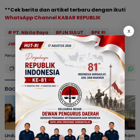
**Cek berita dan artikel terbaru dengan ikuti
WhatsApp Channel KABAR REPUBLIK
X
# PT. Nikita Raya
BPJN SULUT
BPK RI
Jalan Rumbia - Buyat
Penulis: RTB
Baca Juga
Lindungi Pelajar Dari
Cegah Penyebaran Paham