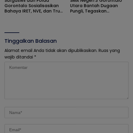
Satgaswil dan Polda
SMA Negeri 3 Gorontalo
Gorontalo Sosialisasikan
Utara Bantah Dugaan
Bahaya IRET, NVE, dan True
Pungli, Tegaskan
Crime Community di SMPN
Pengadaan Atribut
2 Telaga
Berdasarkan Musyawarah
Orang Tua dan Komite
Tinggalkan Balasan
Alamat email Anda tidak akan dipublikasikan.
Ruas yang
wajib ditandai
*