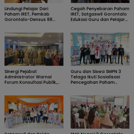
Lindungi Pelajar Dari
Cegah Penyebaran Paham
Paham IRET, Pemkab
IRET, Satgaswil Gorontalo
Gorontalo-Densus 88
Edukasi Guru dan Pelajar
Antiteror Polri Siapkan Tim
SMAN 1 Kabila
Terpadu
Sinergi Pejabat
Guru dan Siswa SMPN 3
Administrator Warnai
Telaga Ikuti Sosialisasi
Forum Konsultasi Publik,
Pencegahan Paham
Dinas Pendidikan
Ekstremisme dan Konten
Gorontalo Perkuat Sistem
True Crime
Pelayanan