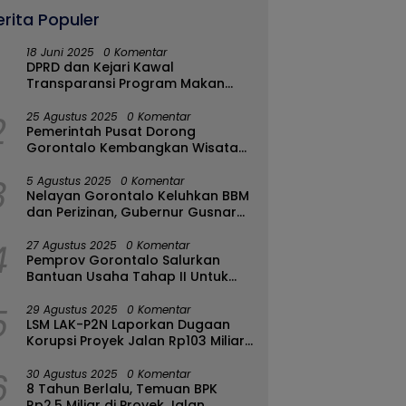
erita Populer
18 Juni 2025
0 Komentar
DPRD dan Kejari Kawal
Transparansi Program Makan
Bergizi Gratis di Kota Gorontalo
2
25 Agustus 2025
0 Komentar
Pemerintah Pusat Dorong
Gorontalo Kembangkan Wisata
Halal
3
5 Agustus 2025
0 Komentar
Nelayan Gorontalo Keluhkan BBM
dan Perizinan, Gubernur Gusnar
Ambil Langkah Cepat
4
27 Agustus 2025
0 Komentar
Pemprov Gorontalo Salurkan
Bantuan Usaha Tahap II Untuk
289 Pelaku UMKM di Tapa-
5
Bulango
29 Agustus 2025
0 Komentar
LSM LAK-P2N Laporkan Dugaan
Korupsi Proyek Jalan Rp103 Miliar
di Talaud Ke Kementerian PUPR
6
30 Agustus 2025
0 Komentar
8 Tahun Berlalu, Temuan BPK
Rp2,5 Miliar di Proyek Jalan