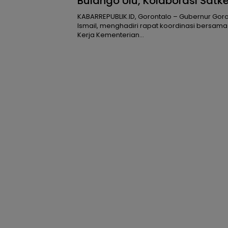
Bulango Ulu, Kolaborasi Satke
KemenPU Jadi Kunci
KABARREPUBLIK.ID, Gorontalo – Gubernur Goro
Ismail, menghadiri rapat koordinasi bersama
Kerja Kementerian…