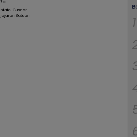
r
B
ntalo, Gusnar
 jajaran Satuan
1