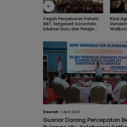
Rizal Agu Sarankan Sri
Diduga K
yebaran Paham
Darsianti Tuna Tegur
Kota A
swil Gorontalo
Walikota Adhan Dambea
Kasihan
u dan Pelajar
Ketimbang Dinas
Goronta
la
Kumperindag Pemprov
Bantua
Gorontalo
Daerah
1 April 2026
Gusnar Dorong Percepatan 