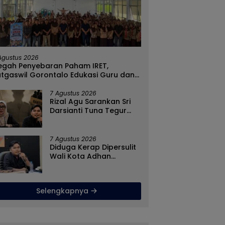
ah Gangguan
Sinergi Pejabat
G
apasan Selama
Administrator Warnai Forum
T
rau, Dinkes Kabupaten
Konsultasi Publik, Dinas
P
Agustus 2026
ntalo Gencarkan
Pendidikan Gorontalo
E
egah Penyebaran Paham IRET,
agian Masker
Perkuat Sistem Pelayanan
T
atgaswil Gorontalo Edukasi Guru dan
lajar SMAN 1 Kabila
7 Agustus 2026
Rizal Agu Sarankan Sri
Darsianti Tuna Tegur
Walikota Adhan
Dambea Ketimbang
Dinas Kumperindag
7 Agustus 2026
Pemprov Gorontalo
Diduga Kerap Dipersulit
Wali Kota Adhan
Dambea, Kasihan
Warga Kota Gorontalo
Jarang Dapat Bantuan
Selengkapnya
Pemprov