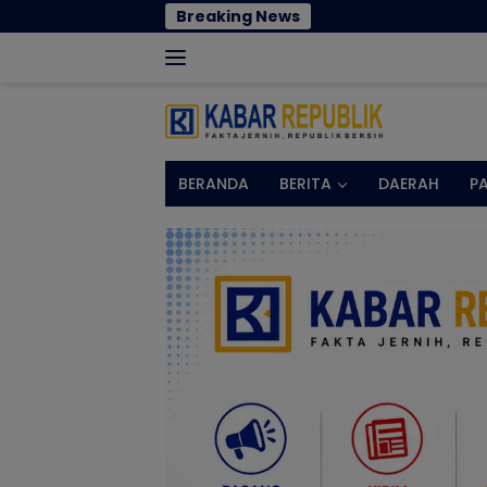
Langsung
Breaking News
Cegah Penyeba
ke
konten
BERANDA
BERITA
DAERAH
P