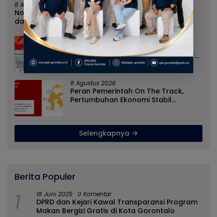
8 Agustus 2026
Norman Joesoef Dinilai Cocok Perkuat Regenerasi
dan Inovasi Pertahanan Nasional
8 Agustus 2026
Nilai Tukar Petani Naik, Angka
Kemiskinan Turun, Program Gusnar-
Idah Jadi Penggerak Ekonomi Dan
Dinikmati Masyarakat
8 Agustus 2026
Peran Pemerintah On The Track,
Pertumbuhan Ekonomi Stabil
Ditengah Efisiensi Anggaran
Selengkapnya
Berita Populer
1
18 Juni 2025
0 Komentar
DPRD dan Kejari Kawal Transparansi Program
Makan Bergizi Gratis di Kota Gorontalo