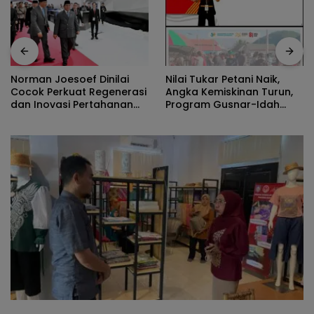
Nilai Tukar Petani Naik,
Norman Joesoef Dinilai
Angka Kemiskinan Turun,
Cocok Perkuat Regenerasi
Program Gusnar-Idah
dan Inovasi Pertahanan
Jadi Penggerak Ekonomi
Nasional
Dan Dinikmati Masyarakat