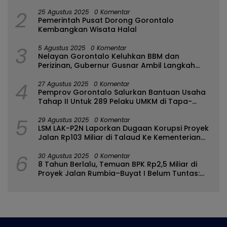
2
25 Agustus 2025
0 Komentar
Pemerintah Pusat Dorong Gorontalo
Kembangkan Wisata Halal
3
5 Agustus 2025
0 Komentar
Nelayan Gorontalo Keluhkan BBM dan
Perizinan, Gubernur Gusnar Ambil Langkah
Cepat
4
27 Agustus 2025
0 Komentar
Pemprov Gorontalo Salurkan Bantuan Usaha
Tahap II Untuk 289 Pelaku UMKM di Tapa-
Bulango
5
29 Agustus 2025
0 Komentar
LSM LAK-P2N Laporkan Dugaan Korupsi Proyek
Jalan Rp103 Miliar di Talaud Ke Kementerian
PUPR
6
30 Agustus 2025
0 Komentar
8 Tahun Berlalu, Temuan BPK Rp2,5 Miliar di
Proyek Jalan Rumbia–Buyat I Belum Tuntas:
Ada Apa dengan BPJN Sulut?