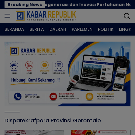
Langsung
cok Perkuat Regenerasi dan Inovasi Pertahanan Nasional
Breaking News
ke
konten
BERANDA
BERITA
DAERAH
PARLEMEN
POLITIK
LINGK
Disparekrafpora Provinsi Gorontalo