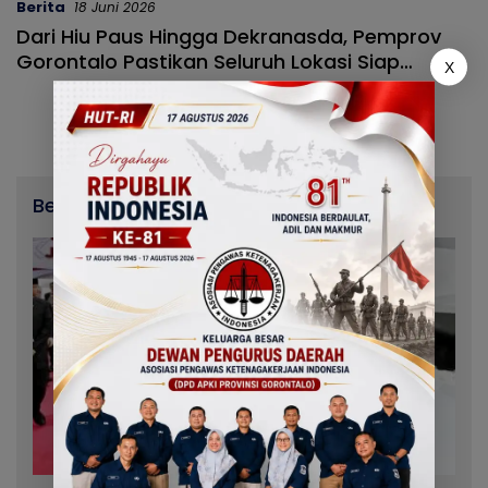
Berita
18 Juni 2026
Dari Hiu Paus Hingga Dekranasda, Pemprov
Gorontalo Pastikan Seluruh Lokasi Siap
X
Sambut Peserta PENAS 2026
Berita Terbaru