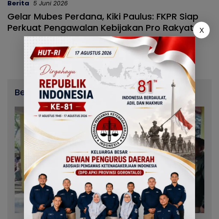
Berita
5 Juni 2026
Gelar Mubes Perdana, Kiki Paulus: FKPR Siap
Perkuat Pengawalan Kebijakan Pro Rakyat
X
Berita Terbaru