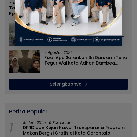
7 Agustus 2026
Tanpa Kehadiran Wali Kota, Pemprov Salurkan
Rp987 Juta Kepada 395 Pelaku UMKM Kota
Gorontalo
7 Agustus 2026
Cegah Penyebaran Paham IRET,
Satgaswil Gorontalo Edukasi Guru
dan Pelajar SMAN 1 Kabila
7 Agustus 2026
Rizal Agu Sarankan Sri Darsianti Tuna
Tegur Walikota Adhan Dambea
Ketimbang Dinas Kumperindag
Pemprov Gorontalo
Selengkapnya
Berita Populer
1
18 Juni 2025
0 Komentar
DPRD dan Kejari Kawal Transparansi Program
Makan Bergizi Gratis di Kota Gorontalo