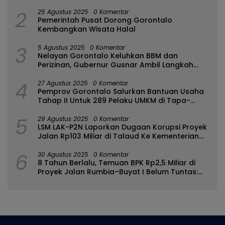
2
25 Agustus 2025
0 Komentar
Pemerintah Pusat Dorong Gorontalo
Kembangkan Wisata Halal
3
5 Agustus 2025
0 Komentar
Nelayan Gorontalo Keluhkan BBM dan
Perizinan, Gubernur Gusnar Ambil Langkah
Cepat
4
27 Agustus 2025
0 Komentar
Pemprov Gorontalo Salurkan Bantuan Usaha
Tahap II Untuk 289 Pelaku UMKM di Tapa-
Bulango
5
29 Agustus 2025
0 Komentar
LSM LAK-P2N Laporkan Dugaan Korupsi Proyek
Jalan Rp103 Miliar di Talaud Ke Kementerian
PUPR
6
30 Agustus 2025
0 Komentar
8 Tahun Berlalu, Temuan BPK Rp2,5 Miliar di
Proyek Jalan Rumbia–Buyat I Belum Tuntas:
Ada Apa dengan BPJN Sulut?