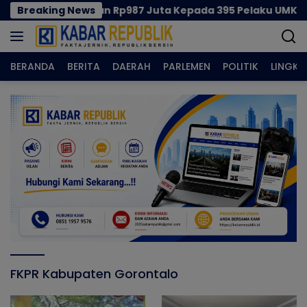
Langsung
emprov Salurkan Rp987 Juta Kepada 395 Pelaku UMKM Kota
Breaking News
ke
konten
BERANDA
BERITA
DAERAH
PARLEMEN
POLITIK
LINGK
FKPR Kabupaten Gorontalo