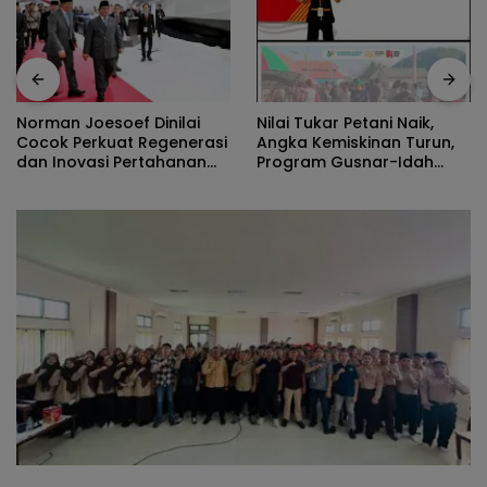
Nilai Tukar Petani Naik,
Norman Joesoef Dinilai
Angka Kemiskinan Turun,
Cocok Perkuat Regenerasi
Program Gusnar-Idah
dan Inovasi Pertahanan
Jadi Penggerak Ekonomi
Nasional
Dan Dinikmati Masyarakat