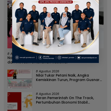
8 Agustus 2026
Norman Joesoef Dinilai Cocok Perkuat Regenerasi
dan Inovasi Pertahanan Nasional
8 Agustus 2026
Nilai Tukar Petani Naik, Angka
Kemiskinan Turun, Program Gusnar-
Idah Jadi Penggerak Ekonomi Dan
Dinikmati Masyarakat
8 Agustus 2026
Peran Pemerintah On The Track,
Pertumbuhan Ekonomi Stabil
Ditengah Efisiensi Anggaran