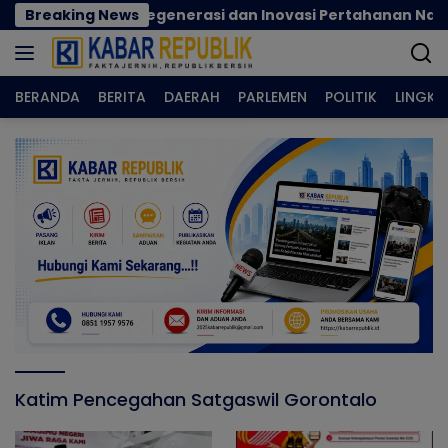
Langsung
cok Perkuat Regenerasi dan Inovasi Pertahanan Nasional
Breaking News
ke
konten
BERANDA
BERITA
DAERAH
PARLEMEN
POLITIK
LINGK
Katim Pencegahan Satgaswil Gorontalo