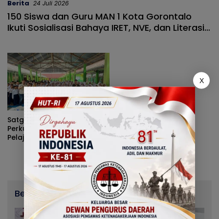
Berita
24 Juli 2026
150 Siswa dan Guru MAN 1 Kota Gorontalo
Ikuti Sosialisasi Bahaya IRET, NVE, dan Literasi
Digital
X
Satgaswil Gorontalo
Perkuat Literasi Kebangsaan
Pelajar SMPN 12 Kota
Gorontalo
Berita Terbaru