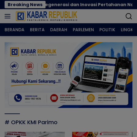
Langsung
cok Perkuat Regenerasi dan Inovasi Pertahanan Nasional
Breaking News
ke
konten
BERANDA
BERITA
DAERAH
PARLEMEN
POLITIK
LINGK
# OPKK KMI Parimo