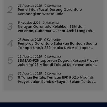
2
25 Agustus 2025
0 Komentar
Pemerintah Pusat Dorong Gorontalo
Kembangkan Wisata Halal
3
5 Agustus 2025
0 Komentar
Nelayan Gorontalo Keluhkan BBM dan
Perizinan, Gubernur Gusnar Ambil Langkah
Cepat
4
27 Agustus 2025
0 Komentar
Pemprov Gorontalo Salurkan Bantuan Usaha
Tahap II Untuk 289 Pelaku UMKM di Tapa-
Bulango
5
29 Agustus 2025
0 Komentar
LSM LAK-P2N Laporkan Dugaan Korupsi Proyek
Jalan Rp103 Miliar di Talaud Ke Kementerian
PUPR
6
30 Agustus 2025
0 Komentar
8 Tahun Berlalu, Temuan BPK Rp2,5 Miliar di
Proyek Jalan Rumbia–Buyat I Belum Tuntas:
Ada Apa dengan BPJN Sulut?