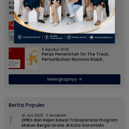
8 Agustus 2026
Norman Joesoef Dinilai Cocok Perkuat Regenerasi
dan Inovasi Pertahanan Nasional
8 Agustus 2026
Nilai Tukar Petani Naik, Angka
Kemiskinan Turun, Program Gusnar-
Idah Jadi Penggerak Ekonomi Dan
Dinikmati Masyarakat
8 Agustus 2026
Peran Pemerintah On The Track,
Pertumbuhan Ekonomi Stabil
Ditengah Efisiensi Anggaran
Selengkapnya
Berita Populer
1
18 Juni 2025
0 Komentar
DPRD dan Kejari Kawal Transparansi Program
Makan Bergizi Gratis di Kota Gorontalo