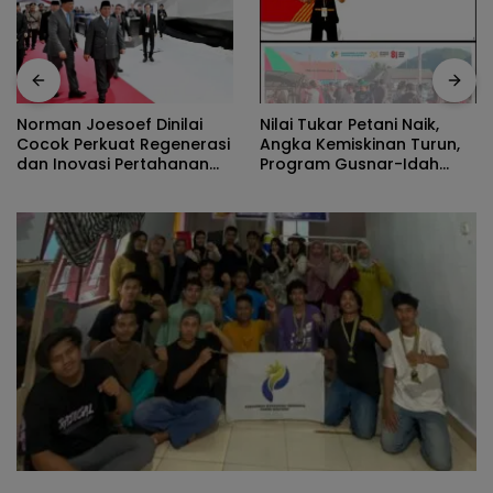
Nilai Tukar Petani Naik,
Norman Joesoef Dinilai
Angka Kemiskinan Turun,
Cocok Perkuat Regenerasi
Program Gusnar-Idah
dan Inovasi Pertahanan
Jadi Penggerak Ekonomi
Nasional
Dan Dinikmati Masyarakat