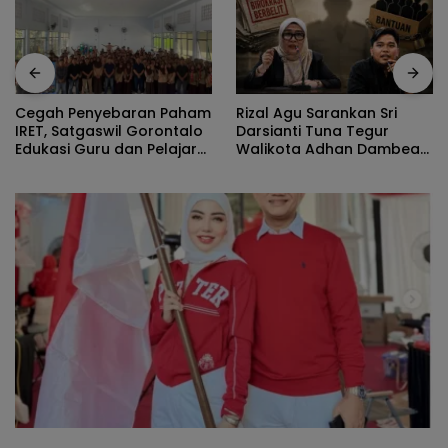
Rizal Agu Sarankan Sri
Cegah Penyebaran Paham
Darsianti Tuna Tegur
IRET, Satgaswil Gorontalo
Walikota Adhan Dambea
Edukasi Guru dan Pelajar
Ketimbang Dinas
SMAN 1 Kabila
Kumperindag Pemprov
Gorontalo