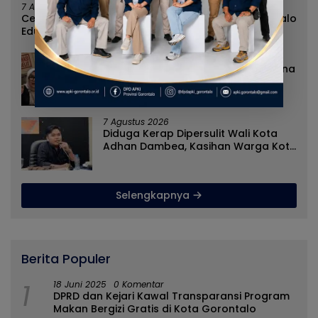
7 Agustus 2026
Cegah Penyebaran Paham IRET, Satgaswil Gorontalo
Edukasi Guru dan Pelajar SMAN 1 Kabila
7 Agustus 2026
Rizal Agu Sarankan Sri Darsianti Tuna
Tegur Walikota Adhan Dambea
Ketimbang Dinas Kumperindag
Pemprov Gorontalo
7 Agustus 2026
Diduga Kerap Dipersulit Wali Kota
Adhan Dambea, Kasihan Warga Kota
Gorontalo Jarang Dapat Bantuan
Pemprov
Selengkapnya
Berita Populer
1
18 Juni 2025
0 Komentar
DPRD dan Kejari Kawal Transparansi Program
Makan Bergizi Gratis di Kota Gorontalo