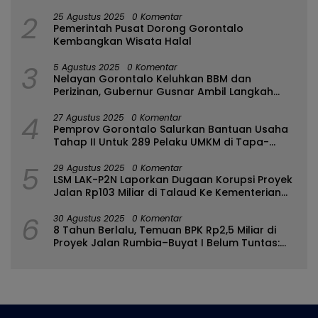
2
25 Agustus 2025
0 Komentar
Pemerintah Pusat Dorong Gorontalo
Kembangkan Wisata Halal
3
5 Agustus 2025
0 Komentar
Nelayan Gorontalo Keluhkan BBM dan
Perizinan, Gubernur Gusnar Ambil Langkah
Cepat
4
27 Agustus 2025
0 Komentar
Pemprov Gorontalo Salurkan Bantuan Usaha
Tahap II Untuk 289 Pelaku UMKM di Tapa-
Bulango
5
29 Agustus 2025
0 Komentar
LSM LAK-P2N Laporkan Dugaan Korupsi Proyek
Jalan Rp103 Miliar di Talaud Ke Kementerian
PUPR
6
30 Agustus 2025
0 Komentar
8 Tahun Berlalu, Temuan BPK Rp2,5 Miliar di
Proyek Jalan Rumbia–Buyat I Belum Tuntas:
Ada Apa dengan BPJN Sulut?