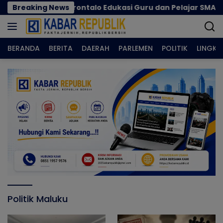
Langsung
atgaswil Gorontalo Edukasi Guru dan Pelajar SMAN 1 Kabil
Breaking News
ke
konten
BERANDA
BERITA
DAERAH
PARLEMEN
POLITIK
LINGK
Politik Maluku