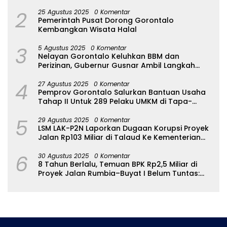
2
25 Agustus 2025
0 Komentar
Pemerintah Pusat Dorong Gorontalo
Kembangkan Wisata Halal
3
5 Agustus 2025
0 Komentar
Nelayan Gorontalo Keluhkan BBM dan
Perizinan, Gubernur Gusnar Ambil Langkah
Cepat
4
27 Agustus 2025
0 Komentar
Pemprov Gorontalo Salurkan Bantuan Usaha
Tahap II Untuk 289 Pelaku UMKM di Tapa-
Bulango
5
29 Agustus 2025
0 Komentar
LSM LAK-P2N Laporkan Dugaan Korupsi Proyek
Jalan Rp103 Miliar di Talaud Ke Kementerian
PUPR
6
30 Agustus 2025
0 Komentar
8 Tahun Berlalu, Temuan BPK Rp2,5 Miliar di
Proyek Jalan Rumbia–Buyat I Belum Tuntas:
Ada Apa dengan BPJN Sulut?