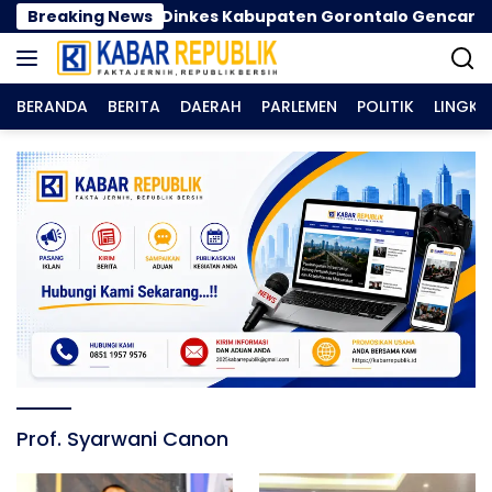
Langsung
ma Kemarau, Dinkes Kabupaten Gorontalo Gencarkan Pe
Breaking News
ke
konten
BERANDA
BERITA
DAERAH
PARLEMEN
POLITIK
LINGK
Prof. Syarwani Canon