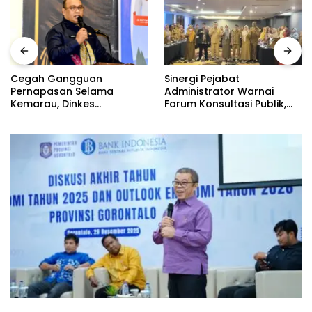
Sinergi Pejabat
Cegah Gangguan
Administrator Warnai
Pernapasan Selama
Forum Konsultasi Publik,
Kemarau, Dinkes
Dinas Pendidikan
Kabupaten Gorontalo
Gorontalo Perkuat Sistem
Gencarkan Pembagian
Pelayanan
Masker