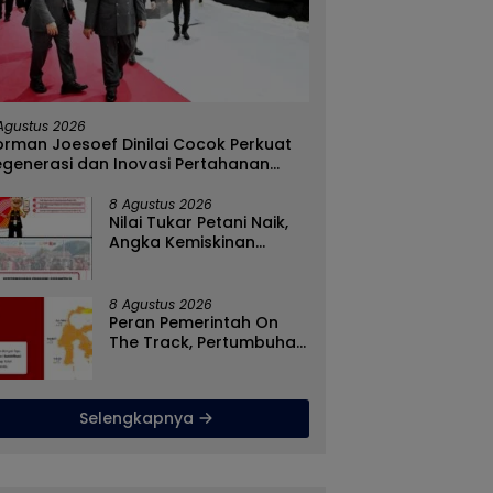
ah Penyebaran Paham
Rizal Agu Sarankan Sri
T, Satgaswil Gorontalo
Darsianti Tuna Tegur
kasi Guru dan Pelajar
Walikota Adhan Dambea
Agustus 2026
N 1 Kabila
Ketimbang Dinas
rman Joesoef Dinilai Cocok Perkuat
Kumperindag Pemprov
egenerasi dan Inovasi Pertahanan
Gorontalo
asional
8 Agustus 2026
Nilai Tukar Petani Naik,
Angka Kemiskinan
Turun, Program Gusnar-
Idah Jadi Penggerak
Ekonomi Dan Dinikmati
8 Agustus 2026
Masyarakat
Peran Pemerintah On
The Track, Pertumbuhan
Ekonomi Stabil Ditengah
Efisiensi Anggaran
Selengkapnya