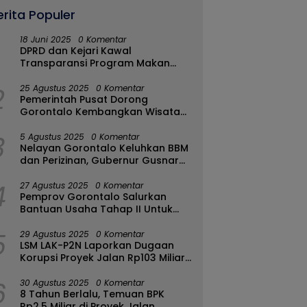
erita Populer
18 Juni 2025
0 Komentar
DPRD dan Kejari Kawal
Transparansi Program Makan
Bergizi Gratis di Kota Gorontalo
2
25 Agustus 2025
0 Komentar
Pemerintah Pusat Dorong
Gorontalo Kembangkan Wisata
Halal
3
5 Agustus 2025
0 Komentar
Nelayan Gorontalo Keluhkan BBM
dan Perizinan, Gubernur Gusnar
Ambil Langkah Cepat
4
27 Agustus 2025
0 Komentar
Pemprov Gorontalo Salurkan
Bantuan Usaha Tahap II Untuk
289 Pelaku UMKM di Tapa-
5
Bulango
29 Agustus 2025
0 Komentar
LSM LAK-P2N Laporkan Dugaan
Korupsi Proyek Jalan Rp103 Miliar
di Talaud Ke Kementerian PUPR
6
30 Agustus 2025
0 Komentar
8 Tahun Berlalu, Temuan BPK
Rp2,5 Miliar di Proyek Jalan