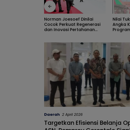
Nilai Tukar Petani Naik,
Peran 
esoef Dinilai
Angka Kemiskinan Turun,
Track,
kuat Regenerasi
Program Gusnar-Idah Jadi
Ekonom
si Pertahanan
Penggerak Ekonomi Dan
Efisien
Dinikmati Masyarakat
Daerah
2 April 2026
Targetkan Efisiensi Belanja O