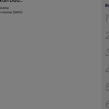
pkan Dua
B
ovinsi
om Home (WFH)
1