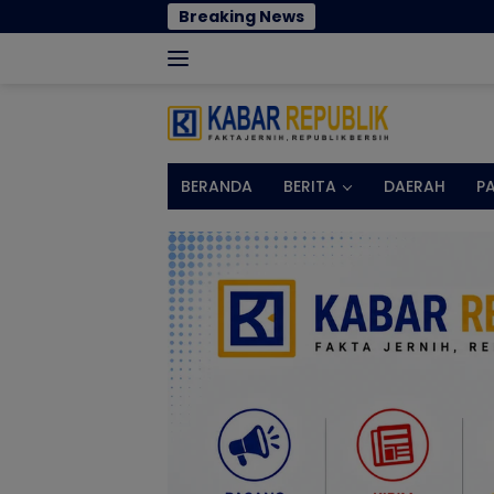
Langsung
Breaking News
Norman 
ke
konten
BERANDA
BERITA
DAERAH
P