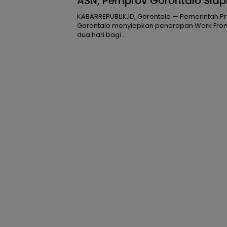
ASN, Pemprov Gorontalo Sia
Hari WFH
KABARREPUBLIK.ID, Gorontalo — Pemerintah Pr
Gorontalo menyiapkan penerapan Work Fr
dua hari bagi…