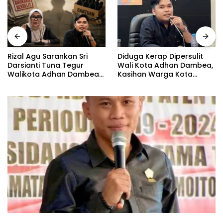
Diduga Kerap Dipersulit
Rizal Agu Sarankan Sri
Wali Kota Adhan Dambea,
Darsianti Tuna Tegur
Kasihan Warga Kota
Walikota Adhan Dambea
Gorontalo Jarang Dapat
Ketimbang Dinas
Bantuan Pemprov
Kumperindag Pemprov
Gorontalo