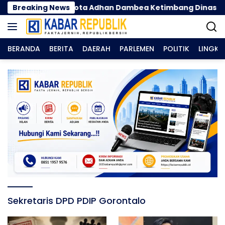
Langsung
Tuna Tegur Walikota Adhan Dambea Ketimbang Dinas Kump
Breaking News
ke
konten
BERANDA
BERITA
DAERAH
PARLEMEN
POLITIK
LINGK
Sekretaris DPD PDIP Gorontalo