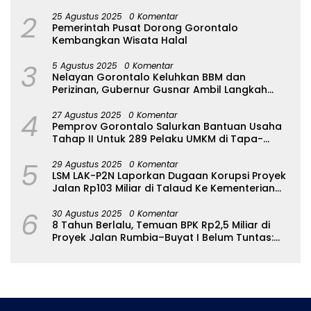
2
25 Agustus 2025
0 Komentar
Pemerintah Pusat Dorong Gorontalo
Kembangkan Wisata Halal
3
5 Agustus 2025
0 Komentar
Nelayan Gorontalo Keluhkan BBM dan
Perizinan, Gubernur Gusnar Ambil Langkah
Cepat
4
27 Agustus 2025
0 Komentar
Pemprov Gorontalo Salurkan Bantuan Usaha
Tahap II Untuk 289 Pelaku UMKM di Tapa-
Bulango
5
29 Agustus 2025
0 Komentar
LSM LAK-P2N Laporkan Dugaan Korupsi Proyek
Jalan Rp103 Miliar di Talaud Ke Kementerian
PUPR
6
30 Agustus 2025
0 Komentar
8 Tahun Berlalu, Temuan BPK Rp2,5 Miliar di
Proyek Jalan Rumbia–Buyat I Belum Tuntas:
Ada Apa dengan BPJN Sulut?