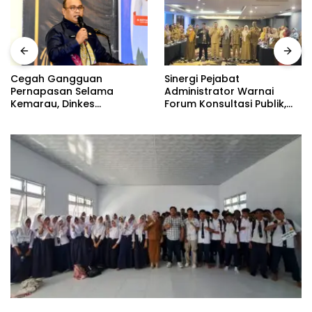
Sinergi Pejabat
Cegah Gangguan
Administrator Warnai
Pernapasan Selama
Forum Konsultasi Publik,
Kemarau, Dinkes
Dinas Pendidikan
Kabupaten Gorontalo
Gorontalo Perkuat Sistem
Gencarkan Pembagian
Pelayanan
Masker