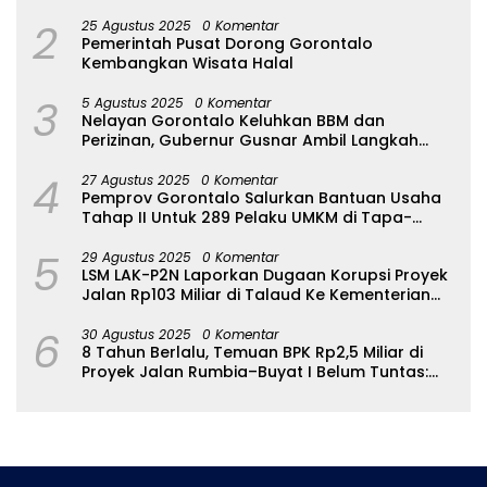
2
25 Agustus 2025
0 Komentar
Pemerintah Pusat Dorong Gorontalo
Kembangkan Wisata Halal
3
5 Agustus 2025
0 Komentar
Nelayan Gorontalo Keluhkan BBM dan
Perizinan, Gubernur Gusnar Ambil Langkah
Cepat
4
27 Agustus 2025
0 Komentar
Pemprov Gorontalo Salurkan Bantuan Usaha
Tahap II Untuk 289 Pelaku UMKM di Tapa-
Bulango
5
29 Agustus 2025
0 Komentar
LSM LAK-P2N Laporkan Dugaan Korupsi Proyek
Jalan Rp103 Miliar di Talaud Ke Kementerian
PUPR
6
30 Agustus 2025
0 Komentar
8 Tahun Berlalu, Temuan BPK Rp2,5 Miliar di
Proyek Jalan Rumbia–Buyat I Belum Tuntas:
Ada Apa dengan BPJN Sulut?