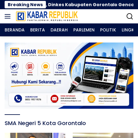
Langsung
ama Kemarau, Dinkes Kabupaten Gorontalo Gencarkan P
Breaking News
ke
konten
BERANDA
BERITA
DAERAH
PARLEMEN
POLITIK
LINGK
SMA Negeri 5 Kota Gorontalo