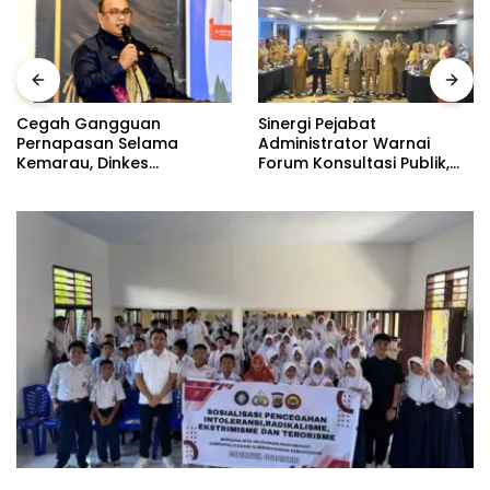
Sinergi Pejabat
Cegah Gangguan
Administrator Warnai
Pernapasan Selama
Forum Konsultasi Publik,
Kemarau, Dinkes
Dinas Pendidikan
Kabupaten Gorontalo
Gorontalo Perkuat Sistem
Gencarkan Pembagian
Pelayanan
Masker