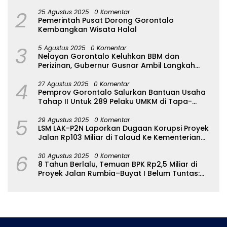
2
25 Agustus 2025
0 Komentar
Pemerintah Pusat Dorong Gorontalo
Kembangkan Wisata Halal
3
5 Agustus 2025
0 Komentar
Nelayan Gorontalo Keluhkan BBM dan
Perizinan, Gubernur Gusnar Ambil Langkah
Cepat
4
27 Agustus 2025
0 Komentar
Pemprov Gorontalo Salurkan Bantuan Usaha
Tahap II Untuk 289 Pelaku UMKM di Tapa-
Bulango
5
29 Agustus 2025
0 Komentar
LSM LAK-P2N Laporkan Dugaan Korupsi Proyek
Jalan Rp103 Miliar di Talaud Ke Kementerian
PUPR
6
30 Agustus 2025
0 Komentar
8 Tahun Berlalu, Temuan BPK Rp2,5 Miliar di
Proyek Jalan Rumbia–Buyat I Belum Tuntas:
Ada Apa dengan BPJN Sulut?