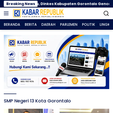
Langsung
lama Kemarau, Dinkes Kabupaten Gorontalo Gencarkan
Breaking News
ke
konten
BERANDA
BERITA
DAERAH
PARLEMEN
POLITIK
LINGK
SMP Negeri 13 Kota Gorontalo