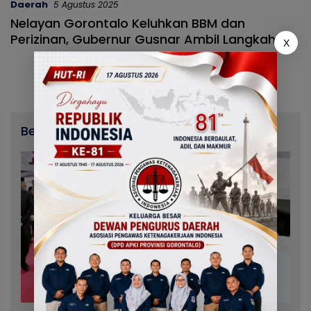
Daerah
5 Agustus 2025
Nelayan Gorontalo Keluhkan BBM dan
Perizinan, Gubernur Gusnar Ambil Langkah
X
Cepat
Berita Terbaru