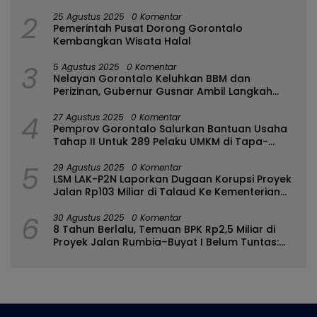
2
25 Agustus 2025
0 Komentar
Pemerintah Pusat Dorong Gorontalo
Kembangkan Wisata Halal
3
5 Agustus 2025
0 Komentar
Nelayan Gorontalo Keluhkan BBM dan
Perizinan, Gubernur Gusnar Ambil Langkah
Cepat
4
27 Agustus 2025
0 Komentar
Pemprov Gorontalo Salurkan Bantuan Usaha
Tahap II Untuk 289 Pelaku UMKM di Tapa-
Bulango
5
29 Agustus 2025
0 Komentar
LSM LAK-P2N Laporkan Dugaan Korupsi Proyek
Jalan Rp103 Miliar di Talaud Ke Kementerian
PUPR
6
30 Agustus 2025
0 Komentar
8 Tahun Berlalu, Temuan BPK Rp2,5 Miliar di
Proyek Jalan Rumbia–Buyat I Belum Tuntas:
Ada Apa dengan BPJN Sulut?