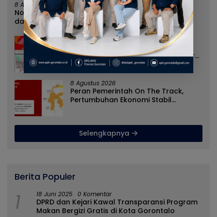
8 Agustus 2026
Norman Joesoef Dinilai Cocok Perkuat Regenerasi
dan Inovasi Pertahanan Nasional
8 Agustus 2026
Nilai Tukar Petani Naik, Angka
Kemiskinan Turun, Program Gusnar-
Idah Jadi Penggerak Ekonomi Dan
Dinikmati Masyarakat
8 Agustus 2026
Peran Pemerintah On The Track,
Pertumbuhan Ekonomi Stabil
Ditengah Efisiensi Anggaran
Selengkapnya
Berita Populer
1
18 Juni 2025
0 Komentar
DPRD dan Kejari Kawal Transparansi Program
Makan Bergizi Gratis di Kota Gorontalo