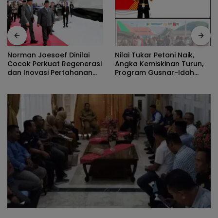
Nilai Tukar Petani Naik,
Norman Joesoef Dinilai
Angka Kemiskinan Turun,
Cocok Perkuat Regenerasi
Program Gusnar-Idah
dan Inovasi Pertahanan
Jadi Penggerak Ekonomi
Nasional
Dan Dinikmati Masyarakat