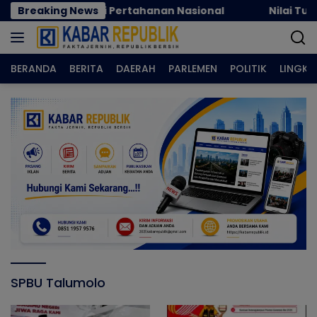
Langsung
si dan Inovasi Pertahanan Nasional
Breaking News
Nilai Tukar P
ke
konten
BERANDA
BERITA
DAERAH
PARLEMEN
POLITIK
LINGK
SPBU Talumolo