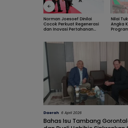
Nilai Tukar Petani Naik,
Peran P
soef Dinilai
Angka Kemiskinan Turun,
Track, 
uat Regenerasi
Program Gusnar-Idah Jadi
Ekonomi
i Pertahanan
Penggerak Ekonomi Dan
Efisiens
Dinikmati Masyarakat
Daerah
6 April 2026
Bahas Isu Tambang Gorontal