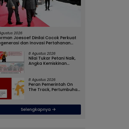
h Penyebaran Paham
Rizal Agu Sarankan Sri
D
, Satgaswil Gorontalo
Darsianti Tuna Tegur
K
asi Guru dan Pelajar
Walikota Adhan Dambea
K
Agustus 2026
 1 Kabila
Ketimbang Dinas
G
rman Joesoef Dinilai Cocok Perkuat
Kumperindag Pemprov
B
egenerasi dan Inovasi Pertahanan
Gorontalo
asional
8 Agustus 2026
Nilai Tukar Petani Naik,
Angka Kemiskinan
Turun, Program Gusnar-
Idah Jadi Penggerak
Ekonomi Dan Dinikmati
8 Agustus 2026
Masyarakat
Peran Pemerintah On
The Track, Pertumbuhan
Ekonomi Stabil Ditengah
Efisiensi Anggaran
Selengkapnya