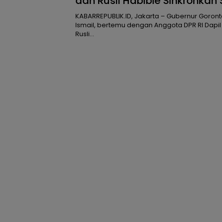
dan Rusli Habibie Sinkronkan 
Jelang Audiensi Menteri ESD
KABARREPUBLIK.ID, Jakarta – Gubernur Goront
Ismail, bertemu dengan Anggota DPR RI Dapil
Rusli…