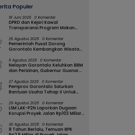
erita Populer
18 Juni 2025
0 Komentar
DPRD dan Kejari Kawal
Transparansi Program Makan
Bergizi Gratis di Kota Gorontalo
2
25 Agustus 2025
0 Komentar
Pemerintah Pusat Dorong
Gorontalo Kembangkan Wisata
Halal
3
5 Agustus 2025
0 Komentar
Nelayan Gorontalo Keluhkan BBM
dan Perizinan, Gubernur Gusnar
Ambil Langkah Cepat
4
27 Agustus 2025
0 Komentar
Pemprov Gorontalo Salurkan
Bantuan Usaha Tahap II Untuk
289 Pelaku UMKM di Tapa-
5
Bulango
29 Agustus 2025
0 Komentar
LSM LAK-P2N Laporkan Dugaan
Korupsi Proyek Jalan Rp103 Miliar
di Talaud Ke Kementerian PUPR
6
30 Agustus 2025
0 Komentar
8 Tahun Berlalu, Temuan BPK
Rp2,5 Miliar di Proyek Jalan