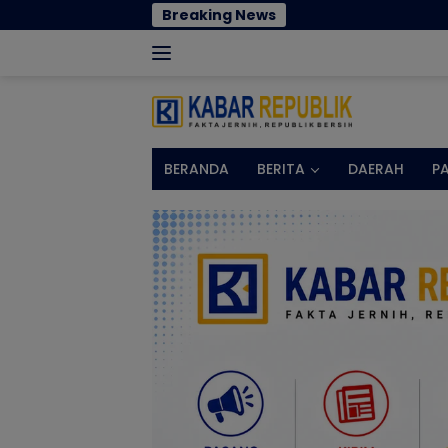
Langsung
Breaking News
Norman
ke
konten
BERANDA
BERITA
DAERAH
P