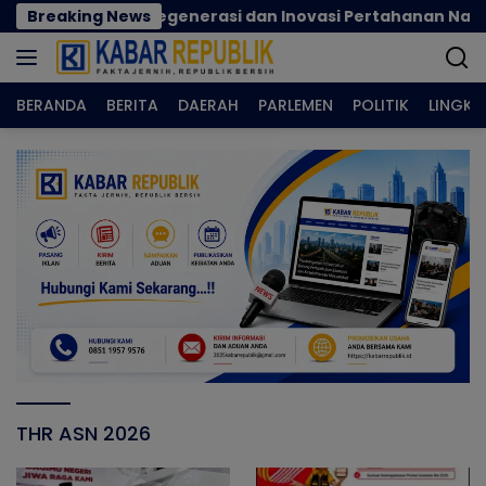
Langsung
cok Perkuat Regenerasi dan Inovasi Pertahanan Nasional
Breaking News
ke
konten
BERANDA
BERITA
DAERAH
PARLEMEN
POLITIK
LINGK
THR ASN 2026