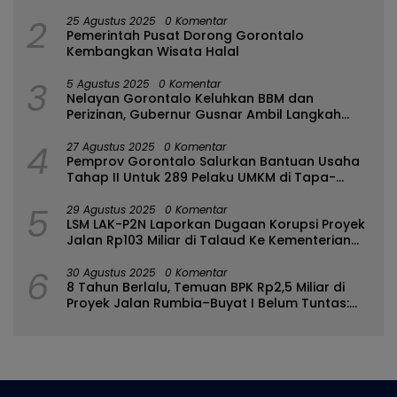
2
25 Agustus 2025
0 Komentar
Pemerintah Pusat Dorong Gorontalo
Kembangkan Wisata Halal
3
5 Agustus 2025
0 Komentar
Nelayan Gorontalo Keluhkan BBM dan
Perizinan, Gubernur Gusnar Ambil Langkah
Cepat
4
27 Agustus 2025
0 Komentar
Pemprov Gorontalo Salurkan Bantuan Usaha
Tahap II Untuk 289 Pelaku UMKM di Tapa-
Bulango
5
29 Agustus 2025
0 Komentar
LSM LAK-P2N Laporkan Dugaan Korupsi Proyek
Jalan Rp103 Miliar di Talaud Ke Kementerian
PUPR
6
30 Agustus 2025
0 Komentar
8 Tahun Berlalu, Temuan BPK Rp2,5 Miliar di
Proyek Jalan Rumbia–Buyat I Belum Tuntas:
Ada Apa dengan BPJN Sulut?