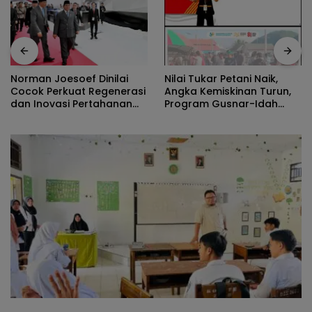
Nilai Tukar Petani Naik,
Norman Joesoef Dinilai
Angka Kemiskinan Turun,
Cocok Perkuat Regenerasi
Program Gusnar-Idah
dan Inovasi Pertahanan
Jadi Penggerak Ekonomi
Nasional
Dan Dinikmati Masyarakat