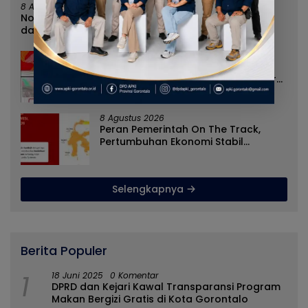
8 Agustus 2026
Norman Joesoef Dinilai Cocok Perkuat Regenerasi
dan Inovasi Pertahanan Nasional
8 Agustus 2026
Nilai Tukar Petani Naik, Angka
Kemiskinan Turun, Program Gusnar-
Idah Jadi Penggerak Ekonomi Dan
Dinikmati Masyarakat
8 Agustus 2026
Peran Pemerintah On The Track,
Pertumbuhan Ekonomi Stabil
Ditengah Efisiensi Anggaran
Selengkapnya
Berita Populer
1
18 Juni 2025
0 Komentar
DPRD dan Kejari Kawal Transparansi Program
Makan Bergizi Gratis di Kota Gorontalo