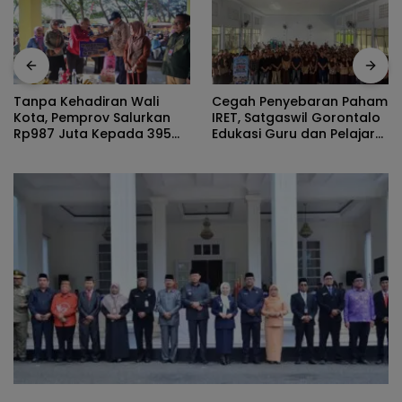
Cegah Penyebaran Paham
Rizal Agu Sa
diran Wali
IRET, Satgaswil Gorontalo
Darsianti Tu
ov Salurkan
Edukasi Guru dan Pelajar
Walikota A
 Kepada 395
SMAN 1 Kabila
Ketimbang D
M Kota
Kumperinda
Gorontalo