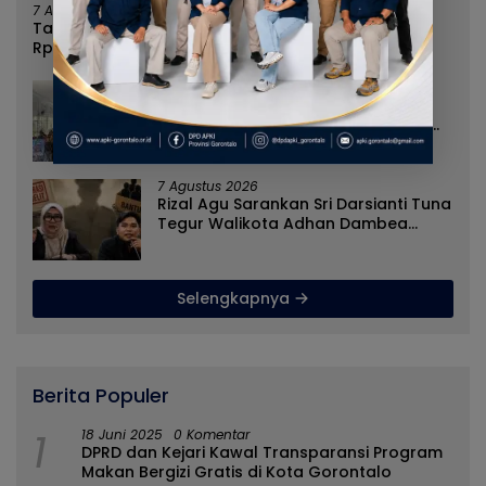
7 Agustus 2026
Tanpa Kehadiran Wali Kota, Pemprov Salurkan
Rp987 Juta Kepada 395 Pelaku UMKM Kota
Gorontalo
7 Agustus 2026
Cegah Penyebaran Paham IRET,
Satgaswil Gorontalo Edukasi Guru
dan Pelajar SMAN 1 Kabila
7 Agustus 2026
Rizal Agu Sarankan Sri Darsianti Tuna
Tegur Walikota Adhan Dambea
Ketimbang Dinas Kumperindag
Pemprov Gorontalo
Selengkapnya
Berita Populer
1
18 Juni 2025
0 Komentar
DPRD dan Kejari Kawal Transparansi Program
Makan Bergizi Gratis di Kota Gorontalo