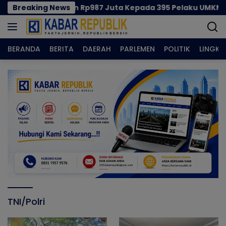
Langsung
prov Salurkan Rp987 Juta Kepada 395 Pelaku UMKM Kota 
Breaking News
ke
konten
BERANDA
BERITA
DAERAH
PARLEMEN
POLITIK
LINGK
TNI/Polri