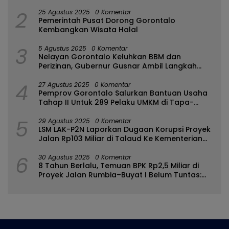
2
25 Agustus 2025
0 Komentar
Pemerintah Pusat Dorong Gorontalo
Kembangkan Wisata Halal
3
5 Agustus 2025
0 Komentar
Nelayan Gorontalo Keluhkan BBM dan
Perizinan, Gubernur Gusnar Ambil Langkah
Cepat
4
27 Agustus 2025
0 Komentar
Pemprov Gorontalo Salurkan Bantuan Usaha
Tahap II Untuk 289 Pelaku UMKM di Tapa-
Bulango
5
29 Agustus 2025
0 Komentar
LSM LAK-P2N Laporkan Dugaan Korupsi Proyek
Jalan Rp103 Miliar di Talaud Ke Kementerian
PUPR
6
30 Agustus 2025
0 Komentar
8 Tahun Berlalu, Temuan BPK Rp2,5 Miliar di
Proyek Jalan Rumbia–Buyat I Belum Tuntas:
Ada Apa dengan BPJN Sulut?