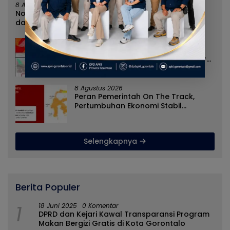
8 Agustus 2026
Norman Joesoef Dinilai Cocok Perkuat Regenerasi
dan Inovasi Pertahanan Nasional
8 Agustus 2026
Nilai Tukar Petani Naik, Angka
Kemiskinan Turun, Program Gusnar-
Idah Jadi Penggerak Ekonomi Dan
Dinikmati Masyarakat
8 Agustus 2026
Peran Pemerintah On The Track,
Pertumbuhan Ekonomi Stabil
Ditengah Efisiensi Anggaran
Selengkapnya
Berita Populer
1
18 Juni 2025
0 Komentar
DPRD dan Kejari Kawal Transparansi Program
Makan Bergizi Gratis di Kota Gorontalo