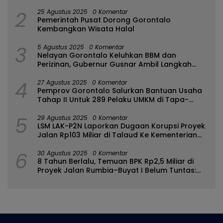
2
25 Agustus 2025
0 Komentar
Pemerintah Pusat Dorong Gorontalo
Kembangkan Wisata Halal
3
5 Agustus 2025
0 Komentar
Nelayan Gorontalo Keluhkan BBM dan
Perizinan, Gubernur Gusnar Ambil Langkah
Cepat
4
27 Agustus 2025
0 Komentar
Pemprov Gorontalo Salurkan Bantuan Usaha
Tahap II Untuk 289 Pelaku UMKM di Tapa-
Bulango
5
29 Agustus 2025
0 Komentar
LSM LAK-P2N Laporkan Dugaan Korupsi Proyek
Jalan Rp103 Miliar di Talaud Ke Kementerian
PUPR
6
30 Agustus 2025
0 Komentar
8 Tahun Berlalu, Temuan BPK Rp2,5 Miliar di
Proyek Jalan Rumbia–Buyat I Belum Tuntas:
Ada Apa dengan BPJN Sulut?