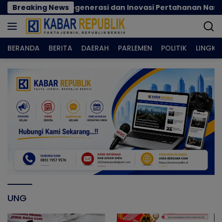
Langsung
ok Perkuat Regenerasi dan Inovasi Pertahanan Nasional
Breaking News
ke
konten
BERANDA
BERITA
DAERAH
PARLEMEN
POLITIK
LINGK
UNG