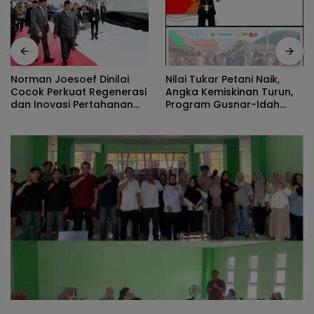
Nilai Tukar Petani Naik,
Peran Pe
oesoef Dinilai
Angka Kemiskinan Turun,
Track, P
erkuat Regenerasi
Program Gusnar-Idah
Ekonomi 
vasi Pertahanan
Jadi Penggerak Ekonomi
Efisiensi
l
Dan Dinikmati Masyarakat