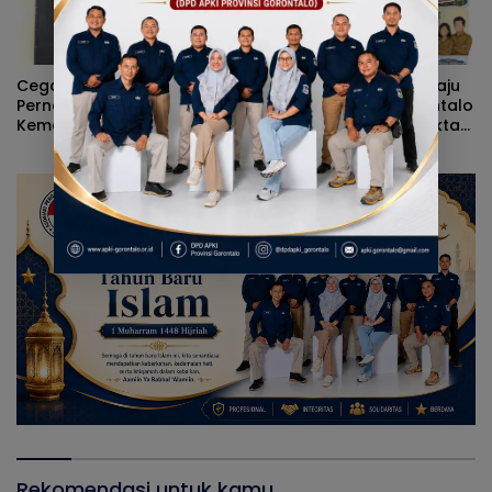
Cegah Gangguan
Benarkah Anggaran Baju
Pernapasan Selama
Dinas Gubernur Gorontalo
Kemarau, Dinkes
Rp339 Juta? Simak Fakta
Kabupaten Gorontalo
Sebenarnya
Gencarkan Pembagian
Masker
Rekomendasi untuk kamu