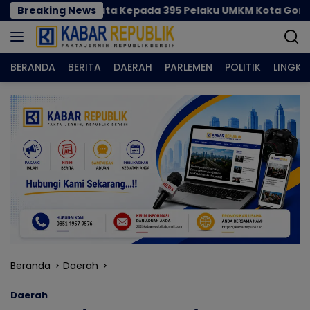
Langsung
987 Juta Kepada 395 Pelaku UMKM Kota Gorontalo
Breaking News
ke
konten
BERANDA
BERITA
DAERAH
PARLEMEN
POLITIK
LINGK
Beranda
Daerah
Daerah