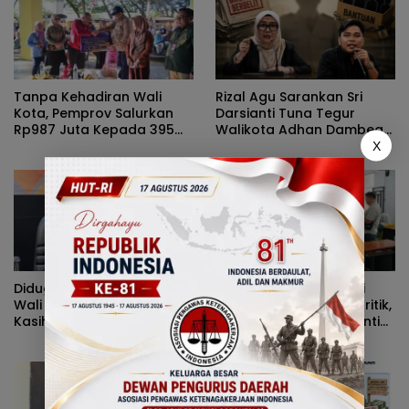
Tanpa Kehadiran Wali
Rizal Agu Sarankan Sri
Kota, Pemprov Salurkan
Darsianti Tuna Tegur
Rp987 Juta Kepada 395
Walikota Adhan Dambea
Pelaku UMKM Kota
Ketimbang Dinas
X
Gorontalo
Kumperindag Pemprov
Gorontalo
Diduga Kerap Dipersulit
Alvian Mato Sindir Wali
Wali Kota Adhan Dambea,
Kota: Terlalu Banyak Kritik,
Kasihan Warga Kota
Kerja Nyata Lebih Dinanti
Gorontalo Jarang Dapat
Masyarakat
Bantuan Pemprov