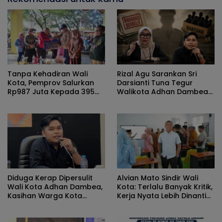
Tanpa Kehadiran Wali
Rizal Agu Sarankan Sri
Kota, Pemprov Salurkan
Darsianti Tuna Tegur
Rp987 Juta Kepada 395
Walikota Adhan Dambea
Pelaku UMKM Kota
Ketimbang Dinas
Gorontalo
Kumperindag Pemprov
Gorontalo
Diduga Kerap Dipersulit
Alvian Mato Sindir Wali
Wali Kota Adhan Dambea,
Kota: Terlalu Banyak Kritik,
Kasihan Warga Kota
Kerja Nyata Lebih Dinanti
Gorontalo Jarang Dapat
Masyarakat
Bantuan Pemprov