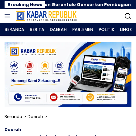
Langsung
bupaten Gorontalo Gencarkan Pembagian Masker
Breaking News
ke
konten
BERANDA
BERITA
DAERAH
PARLEMEN
POLITIK
LINGK
Beranda
Daerah
Daerah