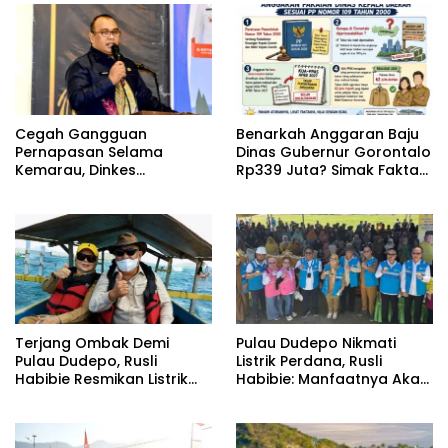
Cegah Gangguan
Benarkah Anggaran Baju
Pernapasan Selama
Dinas Gubernur Gorontalo
Kemarau, Dinkes
Rp339 Juta? Simak Fakta
Kabupaten Gorontalo
Sebenarnya
Gencarkan Pembagian
Masker
Terjang Ombak Demi
Pulau Dudepo Nikmati
Pulau Dudepo, Rusli
Listrik Perdana, Rusli
Habibie Resmikan Listrik
Habibie: Manfaatnya Akan
Perdana di Pulau Dudepo
Dirasakan Hingga 50
Tahun