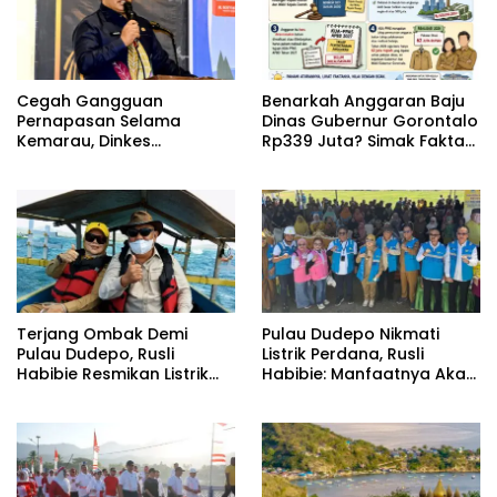
Cegah Gangguan
Benarkah Anggaran Baju
Pernapasan Selama
Dinas Gubernur Gorontalo
Kemarau, Dinkes
Rp339 Juta? Simak Fakta
Kabupaten Gorontalo
Sebenarnya
Gencarkan Pembagian
Masker
Terjang Ombak Demi
Pulau Dudepo Nikmati
Pulau Dudepo, Rusli
Listrik Perdana, Rusli
Habibie Resmikan Listrik
Habibie: Manfaatnya Akan
Perdana di Pulau Dudepo
Dirasakan Hingga 50
Tahun