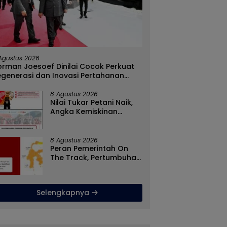
Agustus 2026
rman Joesoef Dinilai Cocok Perkuat
egenerasi dan Inovasi Pertahanan
asional
8 Agustus 2026
Nilai Tukar Petani Naik,
Angka Kemiskinan
Turun, Program Gusnar-
Idah Jadi Penggerak
Ekonomi Dan Dinikmati
8 Agustus 2026
Masyarakat
Peran Pemerintah On
The Track, Pertumbuhan
Ekonomi Stabil Ditengah
Efisiensi Anggaran
Selengkapnya