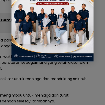
i Gorontalo, Idah Syahidah Tekankan
panitia dan pelaksana menjaga target waktu,
 anggaran agar tetap sesuai aturan.
aktu, kualitas dan biaya. Serta Panitia
peraturan sebagaimana yang telah diatur oleh
.
sekitar untuk menjaga dan mendukung seluruh
mengimbau untuk menjaga dan turut
dengan selesai,” tambahnya.