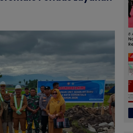
8 
No
R
N