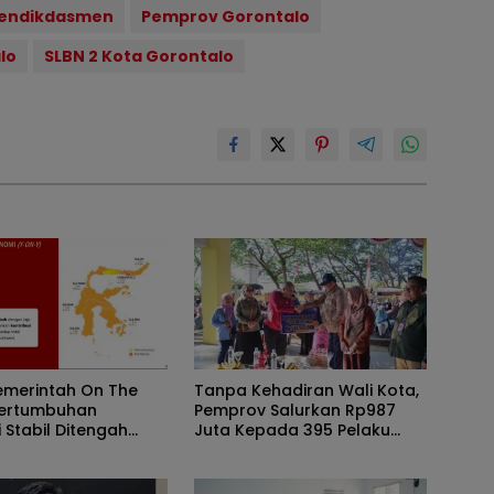
endikdasmen
Pemprov Gorontalo
lo
SLBN 2 Kota Gorontalo
emerintah On The
Tanpa Kehadiran Wali Kota,
Pertumbuhan
Pemprov Salurkan Rp987
 Stabil Ditengah
Juta Kepada 395 Pelaku
i Anggaran
UMKM Kota Gorontalo