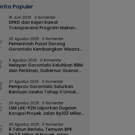
erita Populer
18 Juni 2025
0 Komentar
DPRD dan Kejari Kawal
Transparansi Program Makan
Bergizi Gratis di Kota Gorontalo
2
25 Agustus 2025
0 Komentar
Pemerintah Pusat Dorong
Gorontalo Kembangkan Wisata
Halal
3
5 Agustus 2025
0 Komentar
Nelayan Gorontalo Keluhkan BBM
dan Perizinan, Gubernur Gusnar
Ambil Langkah Cepat
4
27 Agustus 2025
0 Komentar
Pemprov Gorontalo Salurkan
Bantuan Usaha Tahap II Untuk
289 Pelaku UMKM di Tapa-
5
Bulango
29 Agustus 2025
0 Komentar
LSM LAK-P2N Laporkan Dugaan
Korupsi Proyek Jalan Rp103 Miliar
di Talaud Ke Kementerian PUPR
6
30 Agustus 2025
0 Komentar
8 Tahun Berlalu, Temuan BPK
Rp2,5 Miliar di Proyek Jalan