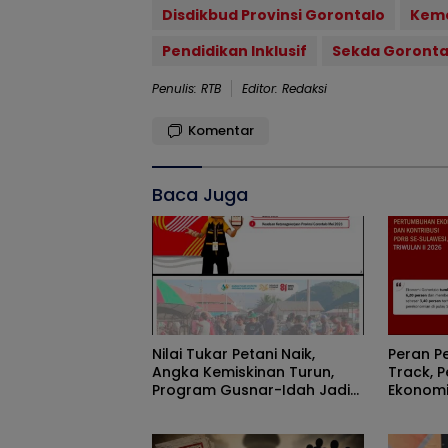
Disdikbud Provinsi Gorontalo
Kem
Pendidikan Inklusif
Sekda Goronta
Penulis: RTB
Editor: Redaksi
Komentar
Baca Juga
Nilai Tukar Petani Naik,
Peran P
Angka Kemiskinan Turun,
Track, 
Program Gusnar-Idah Jadi
Ekonomi
Penggerak Ekonomi Dan
Efisiens
Dinikmati Masyarakat