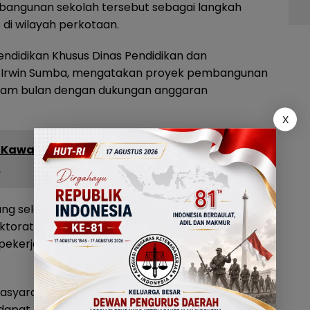
angunan sekolah tersebut sebagai langkah
di wilayah perkotaan.
ndidikan Khusus Dinas Pendidikan dan
us Irwin Sumba, mengatakan proyek pembangunan
nam bulan dengan dukungan anggaran
X
 Kawal Aspirasi Mahasiswa, BEM UNG
h
ung selama 6 bulan dengan total anggaran Rp5,5
ktorat PKLK Dirjen Vokasi Kemendikdasmen RI,
ekerjakan tenaga kerja lokal dan bahan
masyarakat mendukung proses pembangunan.
 dapat membantu menjaga kelancaran