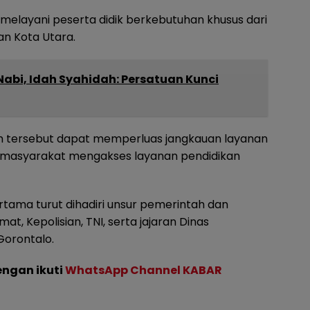
melayani peserta didik berkebutuhan khusus dari
n Kota Utara.
Nabi, Idah Syahidah: Persatuan Kunci
h tersebut dapat memperluas jangkauan layanan
masyarakat mengakses layanan pendidikan
rtama turut dihadiri unsur pemerintah dan
t, Kepolisian, TNI, serta jajaran Dinas
Gorontalo.
engan ikuti
WhatsApp Channel KABAR