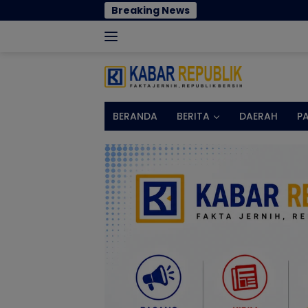
Langsung
Breaking News
Norman Joesoef Dinilai Coc
ke
konten
BERANDA
BERITA
DAERAH
P