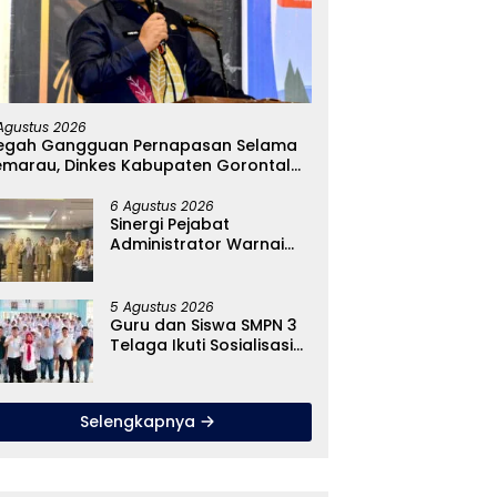
Agustus 2026
egah Gangguan Pernapasan Selama
emarau, Dinkes Kabupaten Gorontalo
encarkan Pembagian Masker
6 Agustus 2026
Sinergi Pejabat
Administrator Warnai
Forum Konsultasi Publik,
Dinas Pendidikan
Gorontalo Perkuat
5 Agustus 2026
Sistem Pelayanan
Guru dan Siswa SMPN 3
Telaga Ikuti Sosialisasi
Pencegahan Paham
Ekstremisme dan Konten
True Crime
Selengkapnya