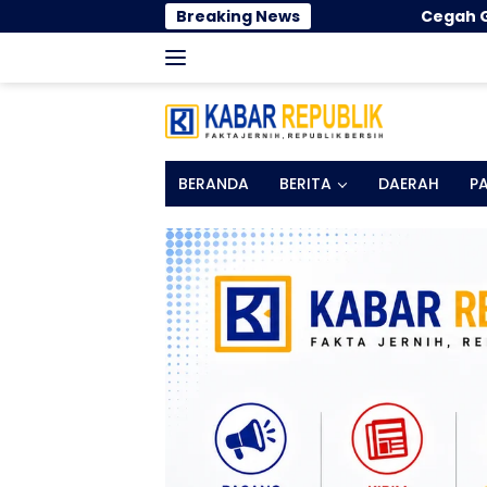
Langsung
Breaking News
Cegah Gangguan Pernapasan Selam
ke
konten
BERANDA
BERITA
DAERAH
P