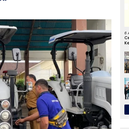
6 
C
K
G