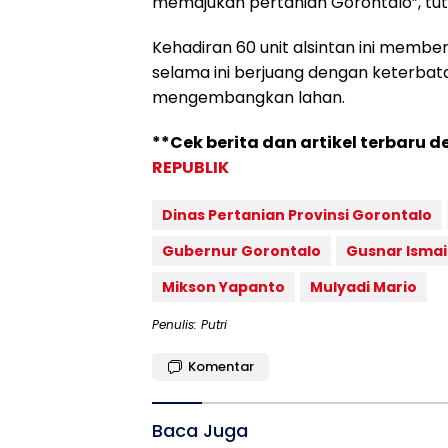
memajukan pertanian Gorontalo”, tu
Kehadiran 60 unit alsintan ini membe
selama ini berjuang dengan keterbat
mengembangkan lahan.
**Cek berita dan artikel terbaru d
REPUBLIK
Dinas Pertanian Provinsi Gorontalo
Gubernur Gorontalo
Gusnar Ismai
Mikson Yapanto
Mulyadi Mario
Penulis: Putri
Komentar
Baca Juga