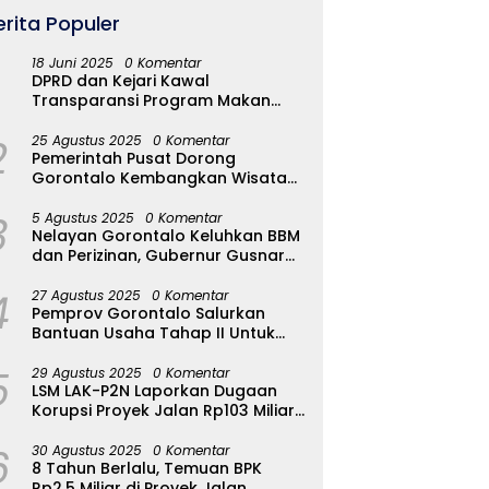
erita Populer
18 Juni 2025
0 Komentar
DPRD dan Kejari Kawal
Transparansi Program Makan
Bergizi Gratis di Kota Gorontalo
2
25 Agustus 2025
0 Komentar
Pemerintah Pusat Dorong
Gorontalo Kembangkan Wisata
Halal
3
5 Agustus 2025
0 Komentar
Nelayan Gorontalo Keluhkan BBM
dan Perizinan, Gubernur Gusnar
Ambil Langkah Cepat
4
27 Agustus 2025
0 Komentar
Pemprov Gorontalo Salurkan
Bantuan Usaha Tahap II Untuk
289 Pelaku UMKM di Tapa-
5
Bulango
29 Agustus 2025
0 Komentar
LSM LAK-P2N Laporkan Dugaan
Korupsi Proyek Jalan Rp103 Miliar
di Talaud Ke Kementerian PUPR
6
30 Agustus 2025
0 Komentar
8 Tahun Berlalu, Temuan BPK
Rp2,5 Miliar di Proyek Jalan