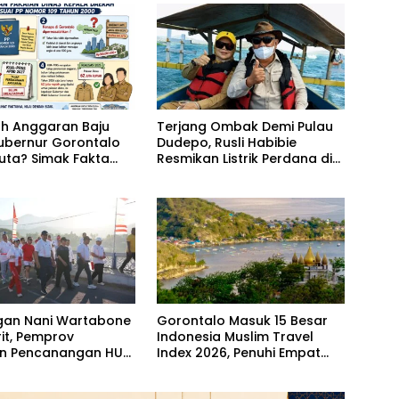
h Anggaran Baju
Terjang Ombak Demi Pulau
ubernur Gorontalo
Dudepo, Rusli Habibie
uta? Simak Fakta
Resmikan Listrik Perdana di
rnya
Pulau Dudepo
gan Nani Wartabone
Gorontalo Masuk 15 Besar
rit, Pemprov
Indonesia Muslim Travel
an Pencanangan HUT
Index 2026, Penuhi Empat
1 di Bone Bolango
Indikator ACES