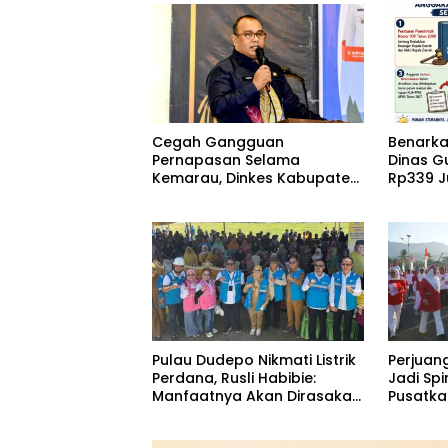
Cegah Gangguan
Benarka
Pernapasan Selama
Dinas G
Kemarau, Dinkes Kabupaten
Rp339 J
Gorontalo Gencarkan
Sebena
Pembagian Masker
Pulau Dudepo Nikmati Listrik
Perjuan
Perdana, Rusli Habibie:
Jadi Spi
Manfaatnya Akan Dirasakan
Pusatk
Hingga 50 Tahun
RI Ke-8