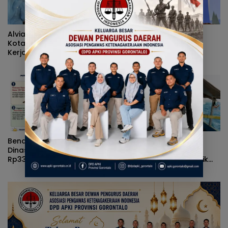
Alvian Mato Sindir Wali
Cegah Gangguan
Kota: Terlalu Banyak Kritik,
Pernapasan Selama
Kerja Nyata Lebih Dinanti
Kemarau, Dinkes
Masyarakat
Kabupaten Gorontalo
Gencarkan Pembagian
Masker
Benarkah Anggaran Baju
Terjang Ombak Demi
Dinas Gubernur Gorontalo
Pulau Dudepo, Rusli
Rp339 Juta? Simak Fakta
Habibie Resmikan Listrik
Sebenarnya
Perdana di Pulau Dudepo