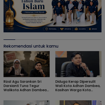
Rekomendasi untuk kamu
Rizal Agu Sarankan Sri
Diduga Kerap Dipersulit
Darsianti Tuna Tegur
Wali Kota Adhan Dambea,
Walikota Adhan Dambea
Kasihan Warga Kota
Ketimbang Dinas
Gorontalo Jarang Dapat
Kumperindag Pemprov
Bantuan Pemprov
Gorontalo