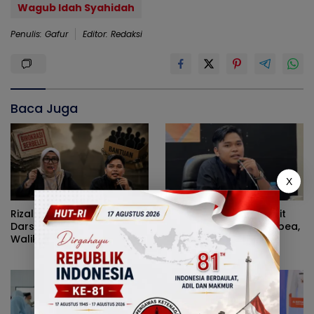
Wagub Idah Syahidah
Penulis: Gafur
Editor: Redaksi
Baca Juga
X
Rizal Agu Sarankan Sri
Diduga Kerap Dipersulit
Darsianti Tuna Tegur
Wali Kota Adhan Dambea,
Walikota Adhan Dambea
Kasihan Warga Kota
Ketimbang Dinas
Gorontalo Jarang Dapat
Kumperindag Pemprov
Bantuan Pemprov
Gorontalo