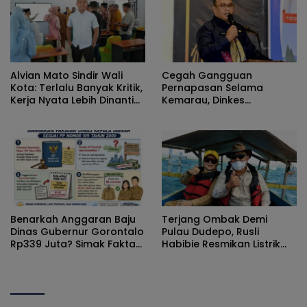
Alvian Mato Sindir Wali
Cegah Gangguan
Kota: Terlalu Banyak Kritik,
Pernapasan Selama
Kerja Nyata Lebih Dinanti
Kemarau, Dinkes
Masyarakat
Kabupaten Gorontalo
Gencarkan Pembagian
Masker
Benarkah Anggaran Baju
Terjang Ombak Demi
Dinas Gubernur Gorontalo
Pulau Dudepo, Rusli
Rp339 Juta? Simak Fakta
Habibie Resmikan Listrik
Sebenarnya
Perdana di Pulau Dudepo