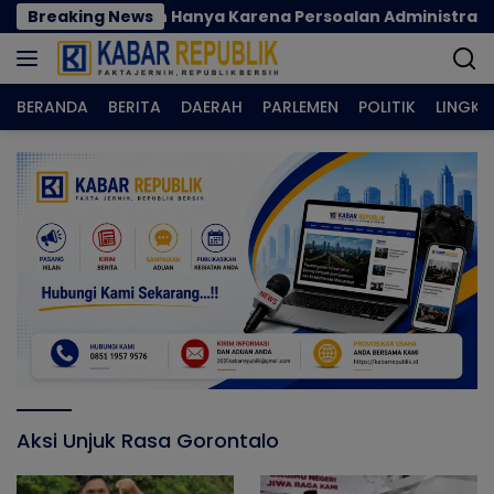
Langsung
njadi Korban Hanya Karena Persoalan Administratif
Breaking News
ke
konten
BERANDA
BERITA
DAERAH
PARLEMEN
POLITIK
LINGK
Aksi Unjuk Rasa Gorontalo