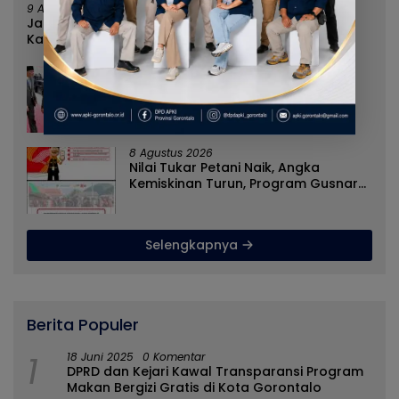
9 Agustus 2026
Jangan Sampai Rakyat Menjadi Korban Hanya
Karena Persoalan Administratif
8 Agustus 2026
Norman Joesoef Dinilai Cocok
Perkuat Regenerasi dan Inovasi
Pertahanan Nasional
8 Agustus 2026
Nilai Tukar Petani Naik, Angka
Kemiskinan Turun, Program Gusnar-
Idah Jadi Penggerak Ekonomi Dan
Dinikmati Masyarakat
Selengkapnya
Berita Populer
1
18 Juni 2025
0 Komentar
DPRD dan Kejari Kawal Transparansi Program
Makan Bergizi Gratis di Kota Gorontalo