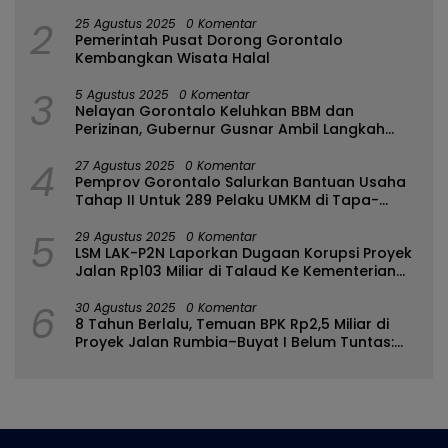
2
25 Agustus 2025
0 Komentar
Pemerintah Pusat Dorong Gorontalo
Kembangkan Wisata Halal
3
5 Agustus 2025
0 Komentar
Nelayan Gorontalo Keluhkan BBM dan
Perizinan, Gubernur Gusnar Ambil Langkah
Cepat
4
27 Agustus 2025
0 Komentar
Pemprov Gorontalo Salurkan Bantuan Usaha
Tahap II Untuk 289 Pelaku UMKM di Tapa-
Bulango
5
29 Agustus 2025
0 Komentar
LSM LAK-P2N Laporkan Dugaan Korupsi Proyek
Jalan Rp103 Miliar di Talaud Ke Kementerian
PUPR
6
30 Agustus 2025
0 Komentar
8 Tahun Berlalu, Temuan BPK Rp2,5 Miliar di
Proyek Jalan Rumbia–Buyat I Belum Tuntas:
Ada Apa dengan BPJN Sulut?