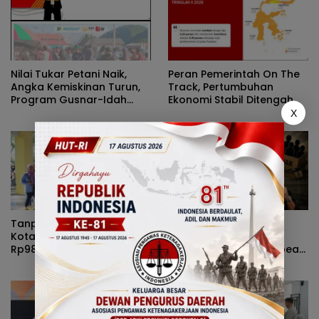
Nilai Tukar Petani Naik,
Peran Pemerintah On The
Angka Kemiskinan Turun,
Track, Pertumbuhan
Program Gusnar-Idah
Ekonomi Stabil Ditengah
Jadi Penggerak Ekonomi
Efisiensi Anggaran
X
Dan Dinikmati Masyarakat
Tanpa Kehadiran Wali
Rizal Agu Sarankan Sri
Kota, Pemprov Salurkan
Darsianti Tuna Tegur
Rp987 Juta Kepada 395
Walikota Adhan Dambea
Pelaku UMKM Kota
Ketimbang Dinas
Gorontalo
Kumperindag Pemprov
Gorontalo