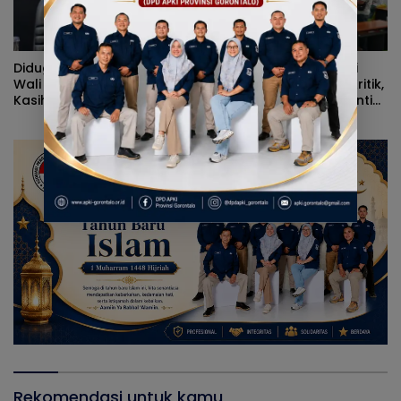
Diduga Kerap Dipersulit
Alvian Mato Sindir Wali
Wali Kota Adhan Dambea,
Kota: Terlalu Banyak Kritik,
Kasihan Warga Kota
Kerja Nyata Lebih Dinanti
Gorontalo Jarang Dapat
Masyarakat
Bantuan Pemprov
Rekomendasi untuk kamu