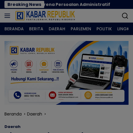
Langsung
nya Karena Persoalan Administratif
Breaking News
Norman Joesoe
ke
konten
BERANDA
BERITA
DAERAH
PARLEMEN
POLITIK
LINGK
Beranda
Daerah
Daerah