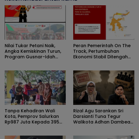
Nilai Tukar Petani Naik,
Peran Pemerintah On The
Angka Kemiskinan Turun,
Track, Pertumbuhan
Program Gusnar-Idah
Ekonomi Stabil Ditengah
Jadi Penggerak Ekonomi
Efisiensi Anggaran
Dan Dinikmati Masyarakat
Tanpa Kehadiran Wali
Rizal Agu Sarankan Sri
Kota, Pemprov Salurkan
Darsianti Tuna Tegur
Rp987 Juta Kepada 395
Walikota Adhan Dambea
Pelaku UMKM Kota
Ketimbang Dinas
Gorontalo
Kumperindag Pemprov
Gorontalo