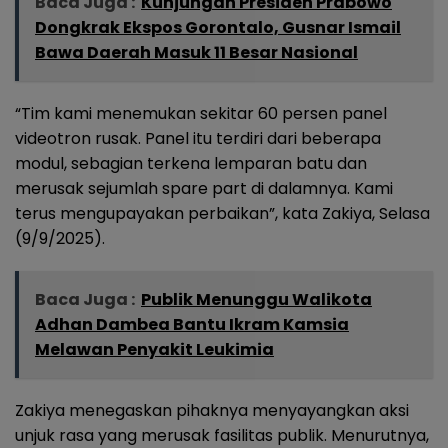
Baca Juga :
Kunjungan Presiden Prabowo
Dongkrak Ekspos Gorontalo, Gusnar Ismail
Bawa Daerah Masuk 11 Besar Nasional
“Tim kami menemukan sekitar 60 persen panel
videotron rusak. Panel itu terdiri dari beberapa
modul, sebagian terkena lemparan batu dan
merusak sejumlah spare part di dalamnya. Kami
terus mengupayakan perbaikan”, kata Zakiya, Selasa
(9/9/2025).
Baca Juga :
Publik Menunggu Walikota
Adhan Dambea Bantu Ikram Kamsia
Melawan Penyakit Leukimia
Zakiya menegaskan pihaknya menyayangkan aksi
unjuk rasa yang merusak fasilitas publik. Menurutnya,