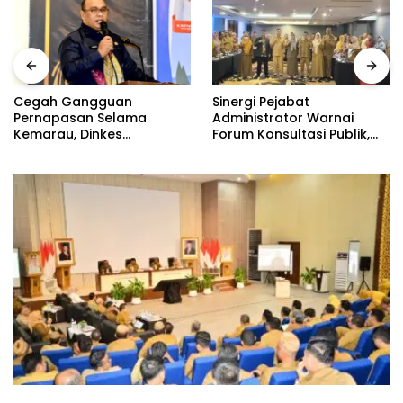
Sinergi Pejabat
Cegah Gangguan
Administrator Warnai
Pernapasan Selama
Forum Konsultasi Publik,
Kemarau, Dinkes
Dinas Pendidikan
Kabupaten Gorontalo
Gorontalo Perkuat Sistem
Gencarkan Pembagian
Pelayanan
Masker