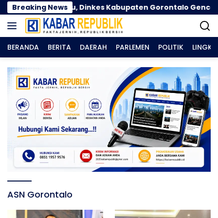
Langsung
ama Kemarau, Dinkes Kabupaten Gorontalo Gencarkan 
Breaking News
ke
konten
BERANDA
BERITA
DAERAH
PARLEMEN
POLITIK
LINGK
ASN Gorontalo