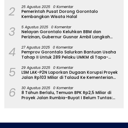
2
25 Agustus 2025
0 Komentar
Pemerintah Pusat Dorong Gorontalo
Kembangkan Wisata Halal
3
5 Agustus 2025
0 Komentar
Nelayan Gorontalo Keluhkan BBM dan
Perizinan, Gubernur Gusnar Ambil Langkah
Cepat
4
27 Agustus 2025
0 Komentar
Pemprov Gorontalo Salurkan Bantuan Usaha
Tahap II Untuk 289 Pelaku UMKM di Tapa-
Bulango
5
29 Agustus 2025
0 Komentar
LSM LAK-P2N Laporkan Dugaan Korupsi Proyek
Jalan Rp103 Miliar di Talaud Ke Kementerian
PUPR
6
30 Agustus 2025
0 Komentar
8 Tahun Berlalu, Temuan BPK Rp2,5 Miliar di
Proyek Jalan Rumbia–Buyat I Belum Tuntas:
Ada Apa dengan BPJN Sulut?