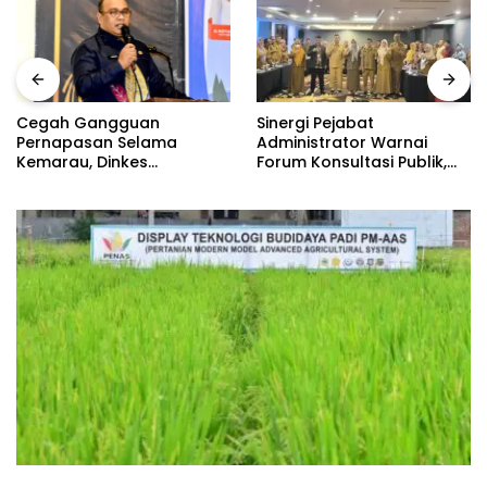
Sinergi Pejabat
Guru dan Siswa SMPN 3
Administrator Warnai
Telaga Ikuti Sosialisasi
Forum Konsultasi Publik,
Pencegahan Paham
Dinas Pendidikan
Ekstremisme dan Konten
Gorontalo Perkuat Sistem
True Crime
Pelayanan