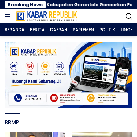
Langsung
arau, Dinkes Kabupaten Gorontalo Gencarkan Pembagia
Breaking News
ke
konten
BERANDA
BERITA
DAERAH
PARLEMEN
POLITIK
LINGK
BRMP