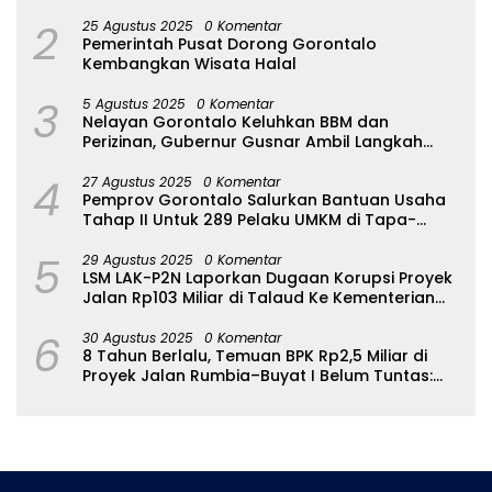
2
25 Agustus 2025
0 Komentar
Pemerintah Pusat Dorong Gorontalo
Kembangkan Wisata Halal
3
5 Agustus 2025
0 Komentar
Nelayan Gorontalo Keluhkan BBM dan
Perizinan, Gubernur Gusnar Ambil Langkah
Cepat
4
27 Agustus 2025
0 Komentar
Pemprov Gorontalo Salurkan Bantuan Usaha
Tahap II Untuk 289 Pelaku UMKM di Tapa-
Bulango
5
29 Agustus 2025
0 Komentar
LSM LAK-P2N Laporkan Dugaan Korupsi Proyek
Jalan Rp103 Miliar di Talaud Ke Kementerian
PUPR
6
30 Agustus 2025
0 Komentar
8 Tahun Berlalu, Temuan BPK Rp2,5 Miliar di
Proyek Jalan Rumbia–Buyat I Belum Tuntas:
Ada Apa dengan BPJN Sulut?