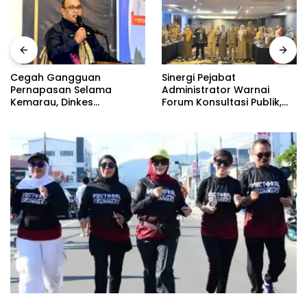
Sinergi Pejabat
Cegah Gangguan
Administrator Warnai
Pernapasan Selama
Forum Konsultasi Publik,
Kemarau, Dinkes
Dinas Pendidikan
Kabupaten Gorontalo
Gorontalo Perkuat Sistem
Gencarkan Pembagian
Pelayanan
Masker