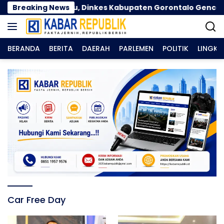
Langsung
lama Kemarau, Dinkes Kabupaten Gorontalo Gencarkan 
Breaking News
ke
konten
BERANDA
BERITA
DAERAH
PARLEMEN
POLITIK
LINGK
Car Free Day