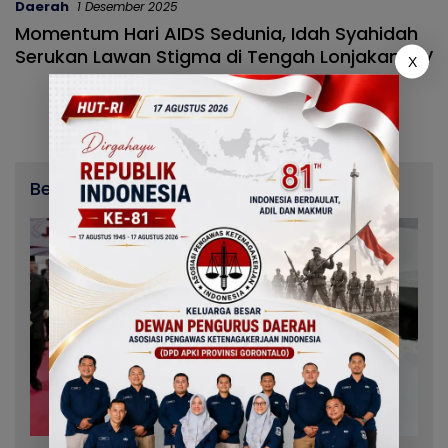
Daerah
1 Desember 2025
Momentum Hari AIDS Sedunia, Idah Syahidah
Serukan Lawan Stigma di Tengah Lonjakan HIV
X
Berita Terbaru