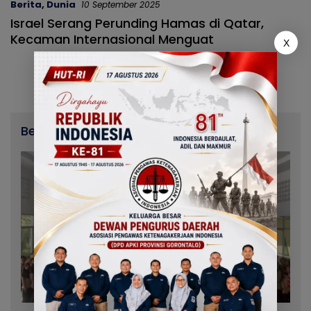
Berita
,
Dunia
10 September 2025
Israel Serang Perunding Hamas di Qatar,
Kecaman Internasional Menguat
X
Berita Terbaru