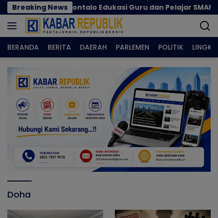
Langsung
tgaswil Gorontalo Edukasi Guru dan Pelajar SMAN 1 Kabil
Breaking News
ke
konten
BERANDA
BERITA
DAERAH
PARLEMEN
POLITIK
LINGK
Doha