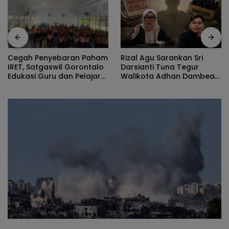
Rizal Agu Sarankan Sri
Cegah Penyebaran Paham
Darsianti Tuna Tegur
IRET, Satgaswil Gorontalo
Walikota Adhan Dambea
Edukasi Guru dan Pelajar
Ketimbang Dinas
SMAN 1 Kabila
Kumperindag Pemprov
Gorontalo