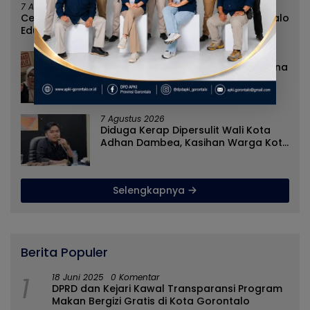
7 Agustus 2026
Cegah Penyebaran Paham IRET, Satgaswil Gorontalo
Edukasi Guru dan Pelajar SMAN 1 Kabila
7 Agustus 2026
Rizal Agu Sarankan Sri Darsianti Tuna
Tegur Walikota Adhan Dambea
Ketimbang Dinas Kumperindag
Pemprov Gorontalo
7 Agustus 2026
Diduga Kerap Dipersulit Wali Kota
Adhan Dambea, Kasihan Warga Kota
Gorontalo Jarang Dapat Bantuan
Pemprov
Selengkapnya
Berita Populer
1
18 Juni 2025
0 Komentar
DPRD dan Kejari Kawal Transparansi Program
Makan Bergizi Gratis di Kota Gorontalo