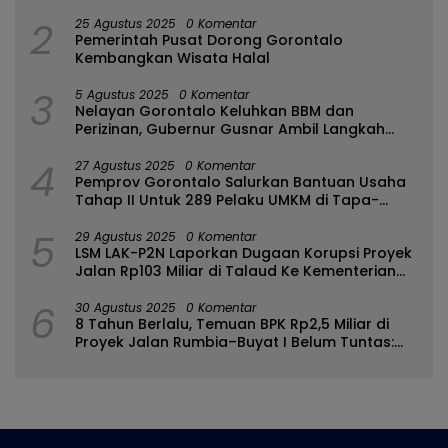
2
25 Agustus 2025
0 Komentar
Pemerintah Pusat Dorong Gorontalo
Kembangkan Wisata Halal
3
5 Agustus 2025
0 Komentar
Nelayan Gorontalo Keluhkan BBM dan
Perizinan, Gubernur Gusnar Ambil Langkah
Cepat
4
27 Agustus 2025
0 Komentar
Pemprov Gorontalo Salurkan Bantuan Usaha
Tahap II Untuk 289 Pelaku UMKM di Tapa-
Bulango
5
29 Agustus 2025
0 Komentar
LSM LAK-P2N Laporkan Dugaan Korupsi Proyek
Jalan Rp103 Miliar di Talaud Ke Kementerian
PUPR
6
30 Agustus 2025
0 Komentar
8 Tahun Berlalu, Temuan BPK Rp2,5 Miliar di
Proyek Jalan Rumbia–Buyat I Belum Tuntas:
Ada Apa dengan BPJN Sulut?