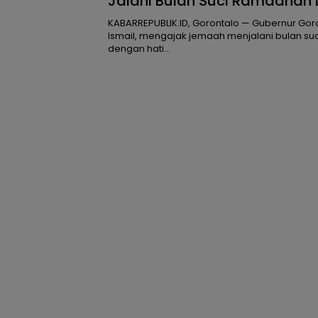
Jalani Bulan Suci Ramadhan
Senang Hati
KABARREPUBLIK.ID, Gorontalo — Gubernur Gor
Ismail, mengajak jemaah menjalani bulan s
dengan hati…