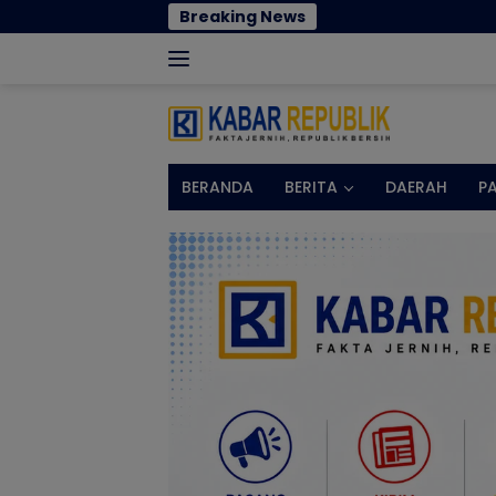
Langsung
Breaking News
Cegah Penyeba
ke
konten
BERANDA
BERITA
DAERAH
P