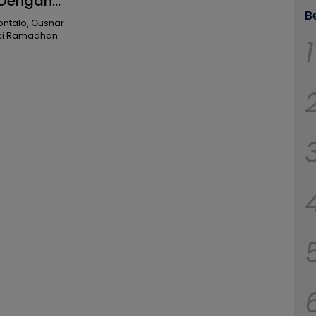
 Dengan
B
ontalo, Gusnar
uci Ramadhan
1