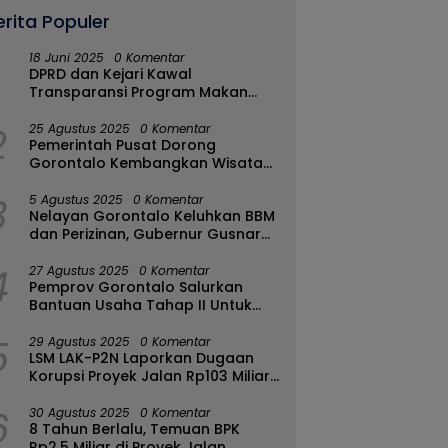
erita Populer
18 Juni 2025
0 Komentar
DPRD dan Kejari Kawal
Transparansi Program Makan
Bergizi Gratis di Kota Gorontalo
2
25 Agustus 2025
0 Komentar
Pemerintah Pusat Dorong
Gorontalo Kembangkan Wisata
Halal
3
5 Agustus 2025
0 Komentar
Nelayan Gorontalo Keluhkan BBM
dan Perizinan, Gubernur Gusnar
Ambil Langkah Cepat
4
27 Agustus 2025
0 Komentar
Pemprov Gorontalo Salurkan
Bantuan Usaha Tahap II Untuk
289 Pelaku UMKM di Tapa-
5
Bulango
29 Agustus 2025
0 Komentar
LSM LAK-P2N Laporkan Dugaan
Korupsi Proyek Jalan Rp103 Miliar
di Talaud Ke Kementerian PUPR
6
30 Agustus 2025
0 Komentar
8 Tahun Berlalu, Temuan BPK
Rp2,5 Miliar di Proyek Jalan