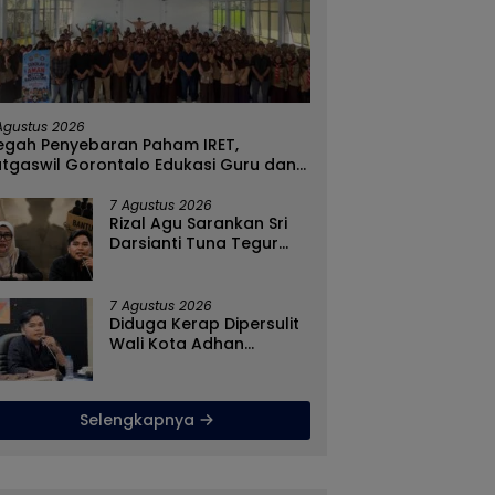
ah Gangguan
Sinergi Pejabat
G
apasan Selama
Administrator Warnai Forum
T
rau, Dinkes Kabupaten
Konsultasi Publik, Dinas
P
Agustus 2026
ntalo Gencarkan
Pendidikan Gorontalo
E
egah Penyebaran Paham IRET,
agian Masker
Perkuat Sistem Pelayanan
T
atgaswil Gorontalo Edukasi Guru dan
lajar SMAN 1 Kabila
7 Agustus 2026
Rizal Agu Sarankan Sri
Darsianti Tuna Tegur
Walikota Adhan
Dambea Ketimbang
Dinas Kumperindag
7 Agustus 2026
Pemprov Gorontalo
Diduga Kerap Dipersulit
Wali Kota Adhan
Dambea, Kasihan
Warga Kota Gorontalo
Jarang Dapat Bantuan
Selengkapnya
Pemprov