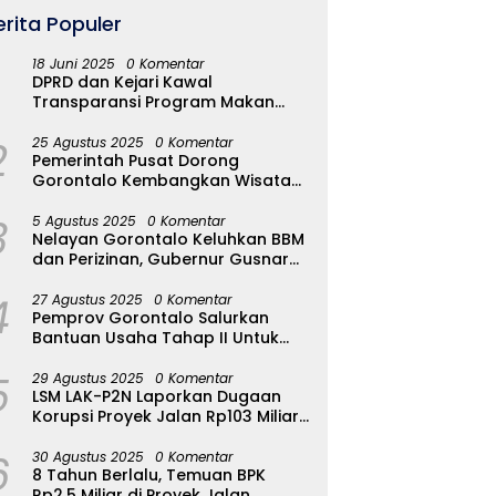
erita Populer
18 Juni 2025
0 Komentar
DPRD dan Kejari Kawal
Transparansi Program Makan
Bergizi Gratis di Kota Gorontalo
2
25 Agustus 2025
0 Komentar
Pemerintah Pusat Dorong
Gorontalo Kembangkan Wisata
Halal
3
5 Agustus 2025
0 Komentar
Nelayan Gorontalo Keluhkan BBM
dan Perizinan, Gubernur Gusnar
Ambil Langkah Cepat
4
27 Agustus 2025
0 Komentar
Pemprov Gorontalo Salurkan
Bantuan Usaha Tahap II Untuk
289 Pelaku UMKM di Tapa-
5
Bulango
29 Agustus 2025
0 Komentar
LSM LAK-P2N Laporkan Dugaan
Korupsi Proyek Jalan Rp103 Miliar
di Talaud Ke Kementerian PUPR
6
30 Agustus 2025
0 Komentar
8 Tahun Berlalu, Temuan BPK
Rp2,5 Miliar di Proyek Jalan