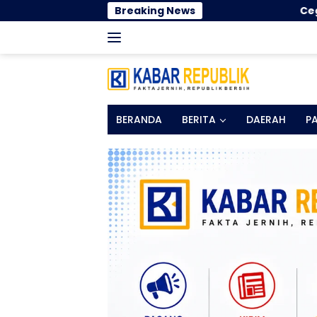
Langsung
Breaking News
Cegah Ganggua
ke
konten
BERANDA
BERITA
DAERAH
P