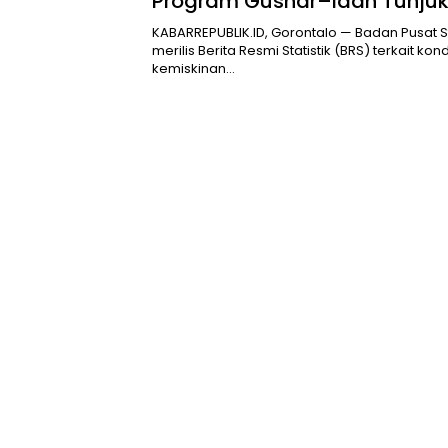
Program Gusnar–Idah Tunju
Dampak Awal
KABARREPUBLIK.ID, Gorontalo — Badan Pusat St
merilis Berita Resmi Statistik (BRS) terkait kond
kemiskinan…