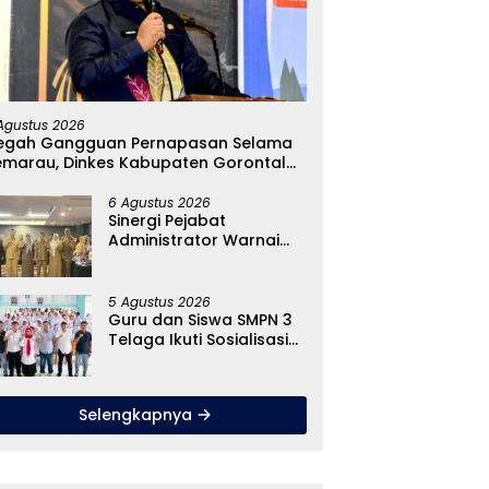
rkah Anggaran Baju
Terjang Ombak Demi Pulau
P
s Gubernur Gorontalo
Dudepo, Rusli Habibie
P
9 Juta? Simak Fakta
Resmikan Listrik Perdana di
M
Agustus 2026
narnya
Pulau Dudepo
H
egah Gangguan Pernapasan Selama
emarau, Dinkes Kabupaten Gorontalo
encarkan Pembagian Masker
6 Agustus 2026
Sinergi Pejabat
Administrator Warnai
Forum Konsultasi Publik,
Dinas Pendidikan
Gorontalo Perkuat
5 Agustus 2026
Sistem Pelayanan
Guru dan Siswa SMPN 3
Telaga Ikuti Sosialisasi
Pencegahan Paham
Ekstremisme dan Konten
True Crime
Selengkapnya