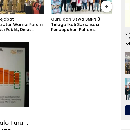
n Siswa SMPN 3
Goresan Tinta Emas Jelang
Bena
kuti Sosialisasi
HUT RI Ke 81, Rusli Habibie
Dina
ahan Paham
Bawa Keadilan Untuk Hajat
Rp33
6 
isme dan Konten
Hidup Masyarakat Di Pulau
Sebe
C
ime
Dudepo
K
G
alo Turun,