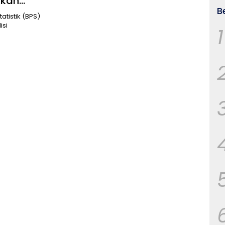
kkan
B
atistik (BPS)
isi
1