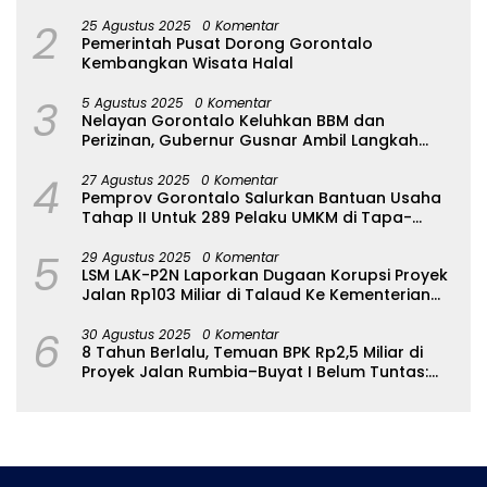
2
25 Agustus 2025
0 Komentar
Pemerintah Pusat Dorong Gorontalo
Kembangkan Wisata Halal
3
5 Agustus 2025
0 Komentar
Nelayan Gorontalo Keluhkan BBM dan
Perizinan, Gubernur Gusnar Ambil Langkah
Cepat
4
27 Agustus 2025
0 Komentar
Pemprov Gorontalo Salurkan Bantuan Usaha
Tahap II Untuk 289 Pelaku UMKM di Tapa-
Bulango
5
29 Agustus 2025
0 Komentar
LSM LAK-P2N Laporkan Dugaan Korupsi Proyek
Jalan Rp103 Miliar di Talaud Ke Kementerian
PUPR
6
30 Agustus 2025
0 Komentar
8 Tahun Berlalu, Temuan BPK Rp2,5 Miliar di
Proyek Jalan Rumbia–Buyat I Belum Tuntas:
Ada Apa dengan BPJN Sulut?