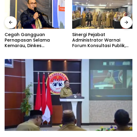
Sinergi Pejabat
G
egah Gangguan
Administrator Warnai
Te
ernapasan Selama
Forum Konsultasi Publik,
P
emarau, Dinkes
Dinas Pendidikan
E
abupaten Gorontalo
Gorontalo Perkuat Sistem
T
encarkan Pembagian
Pelayanan
asker