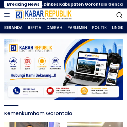
Langsung
ma Kemarau, Dinkes Kabupaten Gorontalo Gencarkan P
Breaking News
ke
konten
BERANDA
BERITA
DAERAH
PARLEMEN
POLITIK
LINGK
Kemenkumham Gorontalo