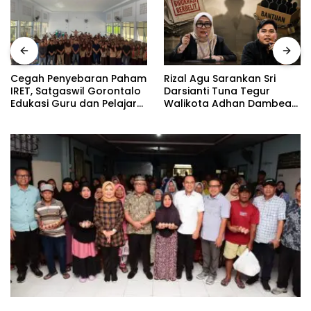
Rizal Agu Sarankan Sri
Cegah Penyebaran Paham
Darsianti Tuna Tegur
IRET, Satgaswil Gorontalo
Walikota Adhan Dambea
Edukasi Guru dan Pelajar
Ketimbang Dinas
SMAN 1 Kabila
Kumperindag Pemprov
Gorontalo