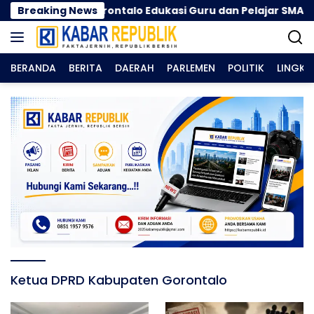
Langsung
 Satgaswil Gorontalo Edukasi Guru dan Pelajar SMAN 1 Kab
Breaking News
ke
konten
BERANDA
BERITA
DAERAH
PARLEMEN
POLITIK
LINGK
Ketua DPRD Kabupaten Gorontalo