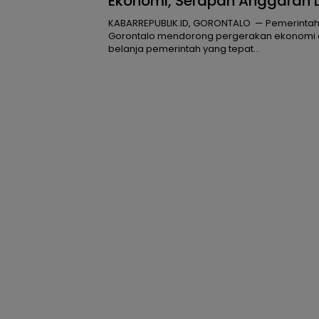
Ekonomi, Serapan Anggaran
Tahun Lalu
KABARREPUBLIK.ID, GORONTALO — Pemerintah 
Gorontalo mendorong pergerakan ekonomi 
belanja pemerintah yang tepat…