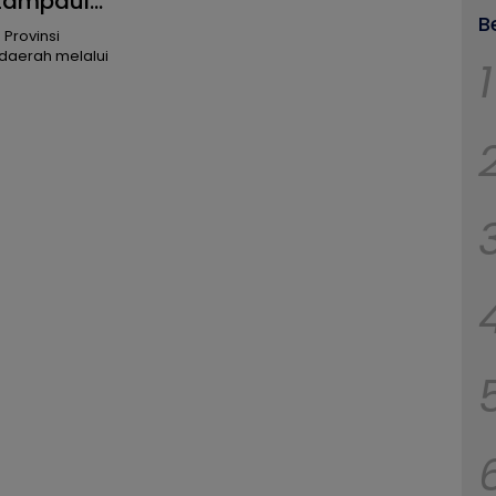
 Lampaui
B
Provinsi
daerah melalui
1