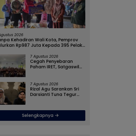
n Mato Sindir Wali Kota:
Cegah Gangguan
S
lu Banyak Kritik, Kerja
Pernapasan Selama
A
 Lebih Dinanti
Kemarau, Dinkes Kabupaten
K
Agustus 2026
arakat
Gorontalo Gencarkan
P
anpa Kehadiran Wali Kota, Pemprov
Pembagian Masker
P
alurkan Rp987 Juta Kepada 395 Pelaku
MKM Kota Gorontalo
7 Agustus 2026
Cegah Penyebaran
Paham IRET, Satgaswil
Gorontalo Edukasi Guru
dan Pelajar SMAN 1
Kabila
7 Agustus 2026
Rizal Agu Sarankan Sri
Darsianti Tuna Tegur
Walikota Adhan
Dambea Ketimbang
Dinas Kumperindag
Selengkapnya
Pemprov Gorontalo