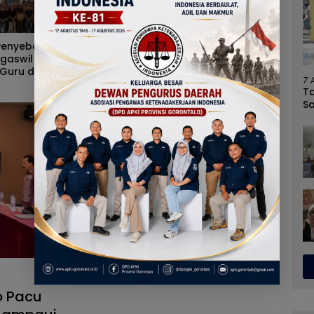
u Sarankan Sri
Diduga Kerap Dipersulit Wali
Alvia
ti Tuna Tegur
Kota Adhan Dambea,
Terla
ta Adhan Dambea
Kasihan Warga Kota
Nyata
7 
ng Dinas
Gorontalo Jarang Dapat
Masy
T
indag Pemprov
Bantuan Pemprov
S
lo
U
o Pacu