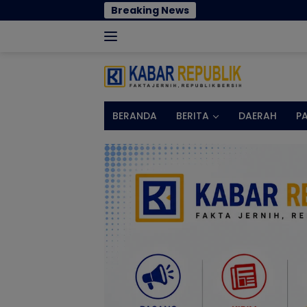
Langsung
Breaking News
Tanpa Keh
ke
konten
BERANDA
BERITA
DAERAH
P