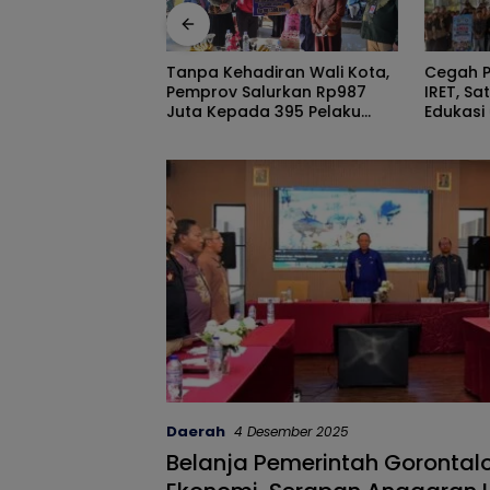
Cegah Penyebaran Paham
Rizal Ag
diran Wali Kota,
IRET, Satgaswil Gorontalo
Darsian
lurkan Rp987
Edukasi Guru dan Pelajar
Waliko
a 395 Pelaku
SMAN 1 Kabila
Ketimba
 Gorontalo
Kumper
Goronta
Daerah
4 Desember 2025
Belanja Pemerintah Gorontal