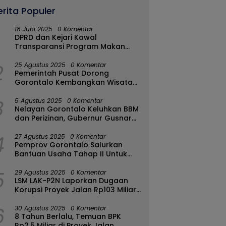
erita Populer
18 Juni 2025
0 Komentar
DPRD dan Kejari Kawal
Transparansi Program Makan
Bergizi Gratis di Kota Gorontalo
2
25 Agustus 2025
0 Komentar
Pemerintah Pusat Dorong
Gorontalo Kembangkan Wisata
Halal
3
5 Agustus 2025
0 Komentar
Nelayan Gorontalo Keluhkan BBM
dan Perizinan, Gubernur Gusnar
Ambil Langkah Cepat
4
27 Agustus 2025
0 Komentar
Pemprov Gorontalo Salurkan
Bantuan Usaha Tahap II Untuk
289 Pelaku UMKM di Tapa-
5
Bulango
29 Agustus 2025
0 Komentar
LSM LAK-P2N Laporkan Dugaan
Korupsi Proyek Jalan Rp103 Miliar
di Talaud Ke Kementerian PUPR
6
30 Agustus 2025
0 Komentar
8 Tahun Berlalu, Temuan BPK
Rp2,5 Miliar di Proyek Jalan