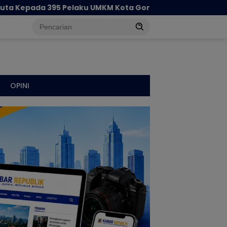
95 Pelaku UMKM Kota Gorontalo
Cegah Penyebaran 
OPINI