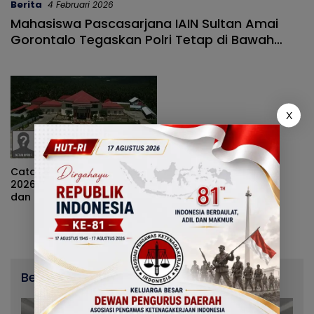
Berita
4 Februari 2026
Mahasiswa Pascasarjana IAIN Sultan Amai
Gorontalo Tegaskan Polri Tetap di Bawah
Presiden
X
Catatan Menuju Tahun Baru
2026: Struktur Baru Partai
dan Peluang AKD Baru
Berita Terbaru