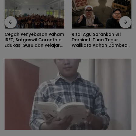
Rizal Agu Sarankan Sri
Cegah Penyebaran Paham
Darsianti Tuna Tegur
IRET, Satgaswil Gorontalo
Walikota Adhan Dambea
Edukasi Guru dan Pelajar
Ketimbang Dinas
SMAN 1 Kabila
Kumperindag Pemprov
Gorontalo