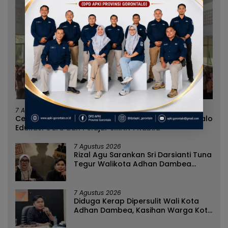
7 Agustus 2026
Cegah Penyebaran Paham IRET, Satgaswil Gorontalo
Edukasi Guru dan Pelajar SMAN 1 Kabila
7 Agustus 2026
Rizal Agu Sarankan Sri Darsianti Tuna
Tegur Walikota Adhan Dambea
Ketimbang Dinas Kumperindag
Pemprov Gorontalo
7 Agustus 2026
Diduga Kerap Dipersulit Wali Kota
Adhan Dambea, Kasihan Warga Kota
Gorontalo Jarang Dapat Bantuan