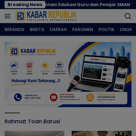
Langsung
gaswil Gorontalo Edukasi Guru dan Pelajar SMAN 1 Kabila
Breaking News
ke
konten
BERANDA
BERITA
DAERAH
PARLEMEN
POLITIK
LINGK
Rahmat Toan Barusi