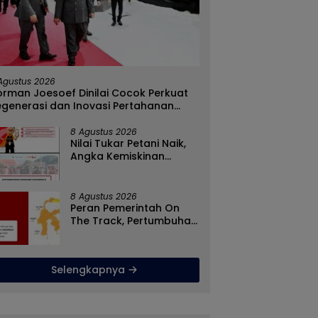
h Penyebaran Paham
Rizal Agu Sarankan Sri
D
, Satgaswil Gorontalo
Darsianti Tuna Tegur
K
asi Guru dan Pelajar
Walikota Adhan Dambea
K
Agustus 2026
 1 Kabila
Ketimbang Dinas
G
rman Joesoef Dinilai Cocok Perkuat
Kumperindag Pemprov
B
egenerasi dan Inovasi Pertahanan
Gorontalo
asional
8 Agustus 2026
Nilai Tukar Petani Naik,
Angka Kemiskinan
Turun, Program Gusnar-
Idah Jadi Penggerak
Ekonomi Dan Dinikmati
8 Agustus 2026
Masyarakat
Peran Pemerintah On
The Track, Pertumbuhan
Ekonomi Stabil Ditengah
Efisiensi Anggaran
Selengkapnya