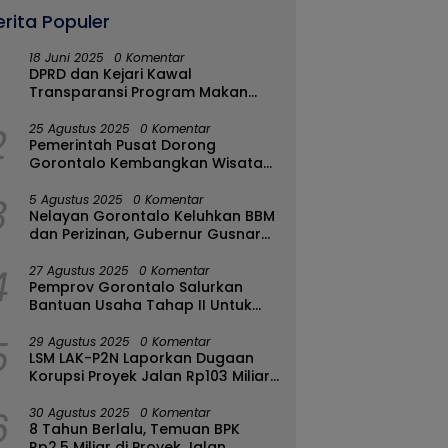
erita Populer
18 Juni 2025
0 Komentar
DPRD dan Kejari Kawal
Transparansi Program Makan
Bergizi Gratis di Kota Gorontalo
2
25 Agustus 2025
0 Komentar
Pemerintah Pusat Dorong
Gorontalo Kembangkan Wisata
Halal
3
5 Agustus 2025
0 Komentar
Nelayan Gorontalo Keluhkan BBM
dan Perizinan, Gubernur Gusnar
Ambil Langkah Cepat
4
27 Agustus 2025
0 Komentar
Pemprov Gorontalo Salurkan
Bantuan Usaha Tahap II Untuk
289 Pelaku UMKM di Tapa-
5
Bulango
29 Agustus 2025
0 Komentar
LSM LAK-P2N Laporkan Dugaan
Korupsi Proyek Jalan Rp103 Miliar
di Talaud Ke Kementerian PUPR
6
30 Agustus 2025
0 Komentar
8 Tahun Berlalu, Temuan BPK
Rp2,5 Miliar di Proyek Jalan