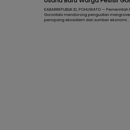
Usaha Baru Warga Pesisir Go
KABARREPUBLIK.ID, POHUWATO — Pemerintah P
Gorontalo mendorong penguatan mangrove
penopang ekosistem dan sumber ekonomi…