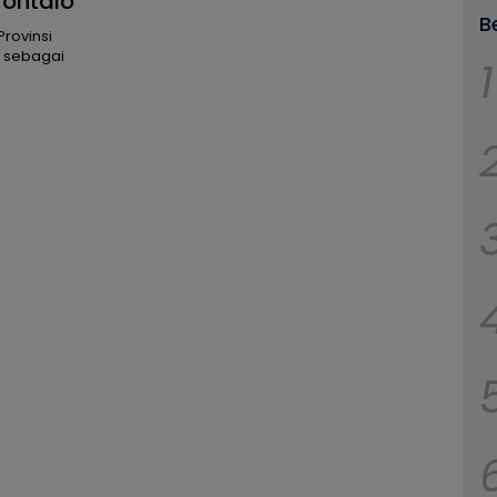
rontalo
B
rovinsi
 sebagai
1