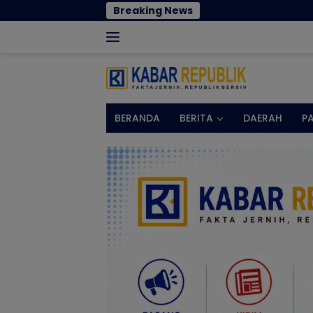
Langsung
Breaking News
Norman
ke
konten
BERANDA
BERITA
DAERAH
P