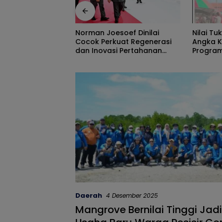
Nilai Tukar Petani Naik,
Peran P
soef Dinilai
Angka Kemiskinan Turun,
Track, 
uat Regenerasi
Program Gusnar-Idah Jadi
Ekonomi
i Pertahanan
Penggerak Ekonomi Dan
Efisiens
Dinikmati Masyarakat
Daerah
4 Desember 2025
Mangrove Bernilai Tinggi Jad