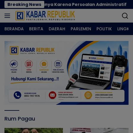
Langsung
i Korban Hanya Karena Persoalan Administratif
Breaking News
N
ke
konten
BERANDA
BERITA
DAERAH
PARLEMEN
POLITIK
LINGK
Rum Pagau