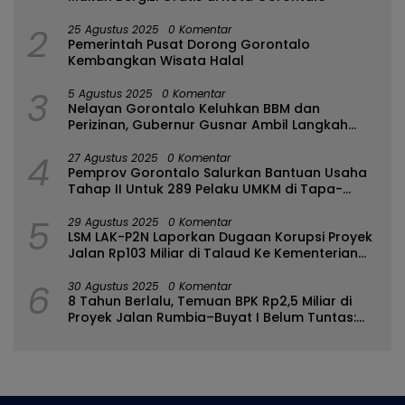
2
25 Agustus 2025
0 Komentar
Pemerintah Pusat Dorong Gorontalo
Kembangkan Wisata Halal
3
5 Agustus 2025
0 Komentar
Nelayan Gorontalo Keluhkan BBM dan
Perizinan, Gubernur Gusnar Ambil Langkah
Cepat
4
27 Agustus 2025
0 Komentar
Pemprov Gorontalo Salurkan Bantuan Usaha
Tahap II Untuk 289 Pelaku UMKM di Tapa-
Bulango
5
29 Agustus 2025
0 Komentar
LSM LAK-P2N Laporkan Dugaan Korupsi Proyek
Jalan Rp103 Miliar di Talaud Ke Kementerian
PUPR
6
30 Agustus 2025
0 Komentar
8 Tahun Berlalu, Temuan BPK Rp2,5 Miliar di
Proyek Jalan Rumbia–Buyat I Belum Tuntas:
Ada Apa dengan BPJN Sulut?