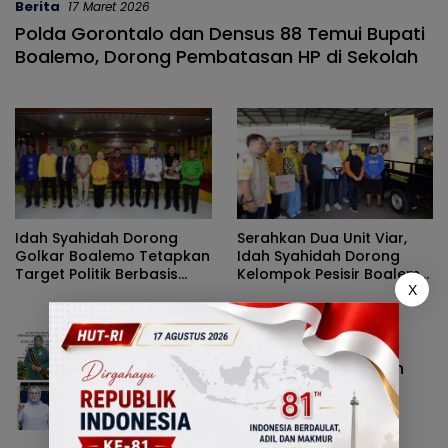
Berita
17 Maret 2026
Polda Gorontalo dan Densus 88 Temui Bupati
Boalemo, Dorong Pembatasan HP di Sekolah
Idah Syahidah Dorong
Serahkan Dua Unit Viar,
Golkar Boalemo Tetapkan
Idah Syahidah Dorong
Target Politik Berbasis
Kelompok Pesisir Boalemo
X
Rakyat
Kelola Sampah Mandiri
Daerah
29 Oktober 2025
Permaisuri Dibalik Kesuksesan
Kepala Daerah Di Gorontalo