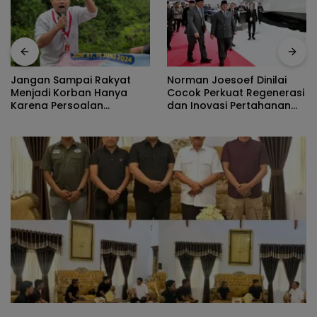
Norman Joesoef Dinilai
Nilai Tukar Petani Naik,
Cocok Perkuat Regenerasi
Angka Kemiskinan Turun,
dan Inovasi Pertahanan
Program Gusnar-Idah
Nasional
Jadi Penggerak Ekonomi
Dan Dinikmati Masyarakat