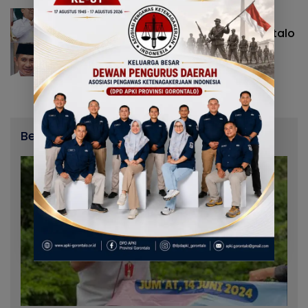
Daerah
26 Oktober 2025
Lima Kepala Daerah Di Gorontalo
Yang Tak Pernah Memaki
Rakyatnya, Dari Thariq
Modanggu Hingga Ismet Mile
Berita Terbaru