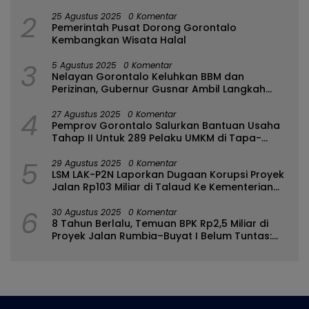
2
25 Agustus 2025
0 Komentar
Pemerintah Pusat Dorong Gorontalo
Kembangkan Wisata Halal
3
5 Agustus 2025
0 Komentar
Nelayan Gorontalo Keluhkan BBM dan
Perizinan, Gubernur Gusnar Ambil Langkah
Cepat
4
27 Agustus 2025
0 Komentar
Pemprov Gorontalo Salurkan Bantuan Usaha
Tahap II Untuk 289 Pelaku UMKM di Tapa-
Bulango
5
29 Agustus 2025
0 Komentar
LSM LAK-P2N Laporkan Dugaan Korupsi Proyek
Jalan Rp103 Miliar di Talaud Ke Kementerian
PUPR
6
30 Agustus 2025
0 Komentar
8 Tahun Berlalu, Temuan BPK Rp2,5 Miliar di
Proyek Jalan Rumbia–Buyat I Belum Tuntas:
Ada Apa dengan BPJN Sulut?