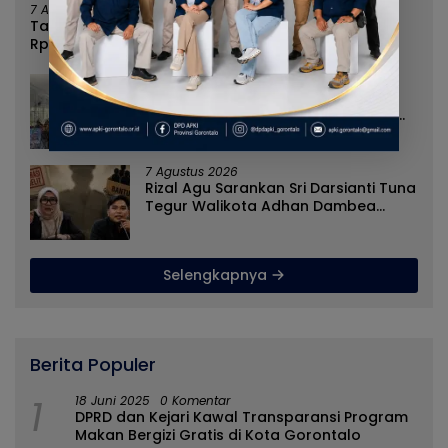
7 Agustus 2026
Tanpa Kehadiran Wali Kota, Pemprov Salurkan
Rp987 Juta Kepada 395 Pelaku UMKM Kota
Gorontalo
7 Agustus 2026
Cegah Penyebaran Paham IRET,
Satgaswil Gorontalo Edukasi Guru
dan Pelajar SMAN 1 Kabila
7 Agustus 2026
Rizal Agu Sarankan Sri Darsianti Tuna
Tegur Walikota Adhan Dambea
Ketimbang Dinas Kumperindag
Pemprov Gorontalo
Selengkapnya
Berita Populer
1
18 Juni 2025
0 Komentar
DPRD dan Kejari Kawal Transparansi Program
Makan Bergizi Gratis di Kota Gorontalo