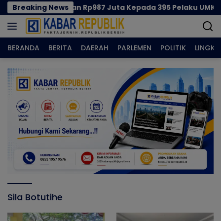
Langsung
mprov Salurkan Rp987 Juta Kepada 395 Pelaku UMKM Kota 
Breaking News
ke
konten
BERANDA
BERITA
DAERAH
PARLEMEN
POLITIK
LINGK
Sila Botutihe