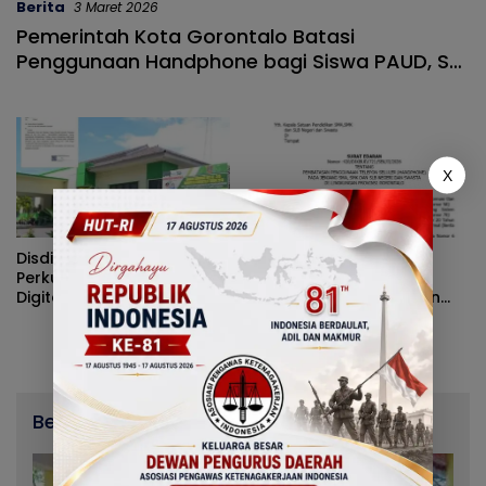
Berita
3 Maret 2026
Pemerintah Kota Gorontalo Batasi
Penggunaan Handphone bagi Siswa PAUD, SD,
dan SMP
X
Disdikbud Gorontalo
Sinergi Densus 88–
Perkuat Pengawasan
Disdikbud Gorontalo
Digital Murid, Batasi
Lahirkan Aturan Disiplin
Handphone di Sekolah
Digital Sekolah
dan Rumah
Berita Terbaru