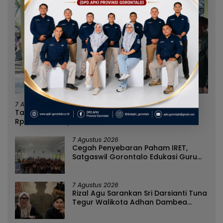
7 Agustus 2026
Tanpa Kehadiran Wali Kota, Pemprov Salurkan
Rp987 Juta Kepada 395 Pelaku UMKM Kota
Gorontalo
7 Agustus 2026
Cegah Penyebaran Paham IRET,
Satgaswil Gorontalo Edukasi Guru
dan Pelajar SMAN 1 Kabila
7 Agustus 2026
Rizal Agu Sarankan Sri Darsianti Tuna
Tegur Walikota Adhan Dambea
Ketimbang Dinas Kumperindag
Pemprov Gorontalo