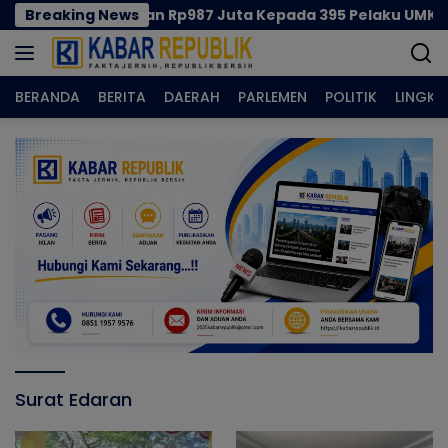
Langsung
emprov Salurkan Rp987 Juta Kepada 395 Pelaku UMKM Kota
Breaking News
ke
konten
BERANDA
BERITA
DAERAH
PARLEMEN
POLITIK
LINGK
Surat Edaran