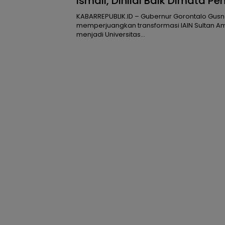
Ismail, Dinilai Baik Dimata P
Pusat
KABARREPUBLIK.ID – Gubernur Gorontalo Gusna
memperjuangkan transformasi IAIN Sultan A
menjadi Universitas…