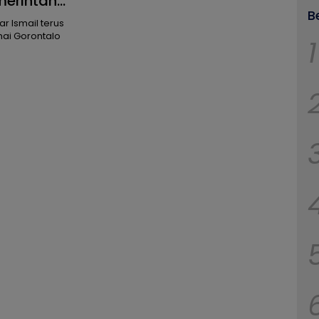
emerintah
B
r Ismail terus
mai Gorontalo
1