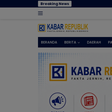
Langsung
Breaking News
Jan
ke
konten
BERANDA
BERITA
DAERAH
P