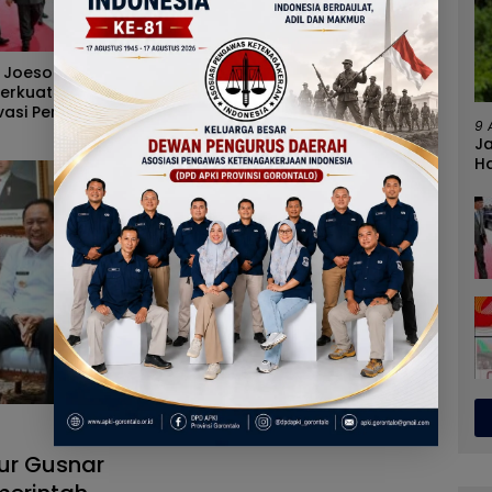
Nilai Tukar Petani Naik,
Peran Pemerintah On The
Angka Kemiskinan Turun,
Track, Pertumbuhan
Program Gusnar-Idah Jadi
Ekonomi Stabil Ditengah
9 
Penggerak Ekonomi Dan
Efisiensi Anggaran
J
Dinikmati Masyarakat
Ha
ur Gusnar