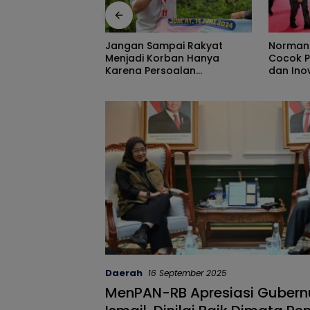
Norman Joesoef Dinilai
ngan Sampai Rakyat
Cocok Perkuat Regenerasi
njadi Korban Hanya
dan Inovasi Pertahanan
rena Persoalan
Nasional
inistratif
Daerah
16 September 2025
MenPAN-RB Apresiasi Gubern