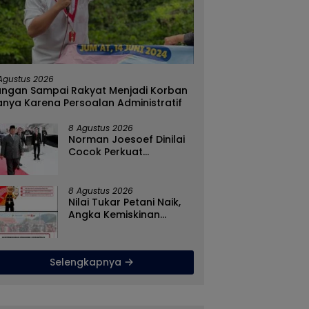
Tanpa Kehadiran Wali Kota,
Cegah Penyebaran Paha
Pemprov Salurkan Rp987
IRET, Satgaswil Gorontal
Juta Kepada 395 Pelaku
Edukasi Guru dan Pelajar
Agustus 2026
UMKM Kota Gorontalo
SMAN 1 Kabila
angan Sampai Rakyat Menjadi Korban
nya Karena Persoalan Administratif
8 Agustus 2026
Norman Joesoef Dinilai
Cocok Perkuat
Regenerasi dan Inovasi
Pertahanan Nasional
8 Agustus 2026
Nilai Tukar Petani Naik,
Angka Kemiskinan
Turun, Program Gusnar-
Idah Jadi Penggerak
Ekonomi Dan Dinikmati
Selengkapnya
Masyarakat