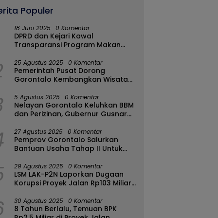
erita Populer
18 Juni 2025
0 Komentar
DPRD dan Kejari Kawal
Transparansi Program Makan
Bergizi Gratis di Kota Gorontalo
2
25 Agustus 2025
0 Komentar
Pemerintah Pusat Dorong
Gorontalo Kembangkan Wisata
Halal
3
5 Agustus 2025
0 Komentar
Nelayan Gorontalo Keluhkan BBM
dan Perizinan, Gubernur Gusnar
Ambil Langkah Cepat
4
27 Agustus 2025
0 Komentar
Pemprov Gorontalo Salurkan
Bantuan Usaha Tahap II Untuk
289 Pelaku UMKM di Tapa-
5
Bulango
29 Agustus 2025
0 Komentar
LSM LAK-P2N Laporkan Dugaan
Korupsi Proyek Jalan Rp103 Miliar
di Talaud Ke Kementerian PUPR
6
30 Agustus 2025
0 Komentar
8 Tahun Berlalu, Temuan BPK
Rp2,5 Miliar di Proyek Jalan