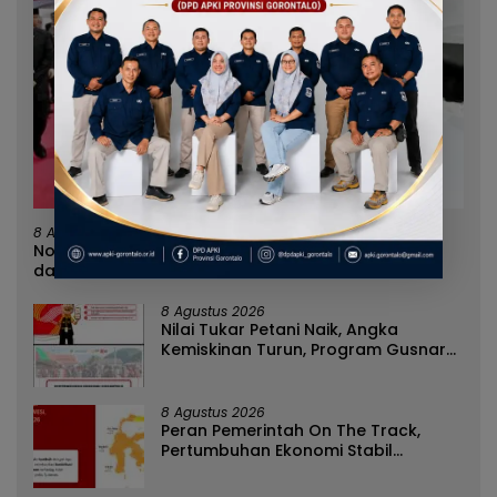
8 Agustus 2026
Norman Joesoef Dinilai Cocok Perkuat Regenerasi
dan Inovasi Pertahanan Nasional
8 Agustus 2026
Nilai Tukar Petani Naik, Angka
Kemiskinan Turun, Program Gusnar-
Idah Jadi Penggerak Ekonomi Dan
Dinikmati Masyarakat
8 Agustus 2026
Peran Pemerintah On The Track,
Pertumbuhan Ekonomi Stabil
Ditengah Efisiensi Anggaran