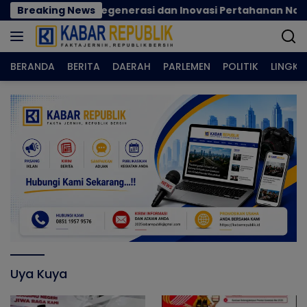
Langsung
cok Perkuat Regenerasi dan Inovasi Pertahanan Nasional
Breaking News
ke
konten
BERANDA
BERITA
DAERAH
PARLEMEN
POLITIK
LINGK
Uya Kuya