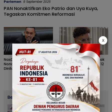
Parlemen
9 September 2025
PAN Nonaktifkan Eko Patrio dan Uya Kuya,
Tegaskan Komitmen Reformasi
X
NasDem dan PAN
Rumah Uya Kuya Dirusak
Nonaktifkan Anggota DPR,
Massa, Polisi Tangkap 12
Dinilai Hanya Redam
Tersangka
Amarah Publik
Berita Terbaru