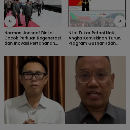
Nilai Tukar Petani Naik,
Norman Joesoef Dinilai
Angka Kemiskinan Turun,
Cocok Perkuat Regenerasi
Program Gusnar-Idah
dan Inovasi Pertahanan
Jadi Penggerak Ekonomi
Nasional
Dan Dinikmati Masyarakat