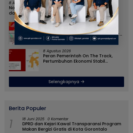
8 Agustus 2026
Norman Joesoef Dinilai Cocok Perkuat Regenerasi
dan Inovasi Pertahanan Nasional
8 Agustus 2026
Nilai Tukar Petani Naik, Angka
Kemiskinan Turun, Program Gusnar-
Idah Jadi Penggerak Ekonomi Dan
Dinikmati Masyarakat
8 Agustus 2026
Peran Pemerintah On The Track,
Pertumbuhan Ekonomi Stabil
Ditengah Efisiensi Anggaran
Selengkapnya
Berita Populer
1
18 Juni 2025
0 Komentar
DPRD dan Kejari Kawal Transparansi Program
Makan Bergizi Gratis di Kota Gorontalo