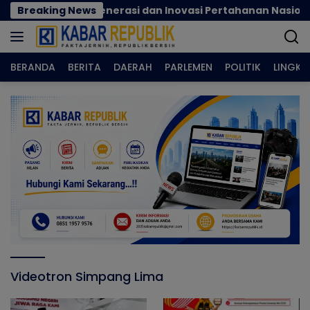
Langsung
k Perkuat Regenerasi dan Inovasi Pertahanan Nasional
Breaking News
ke
konten
BERANDA
BERITA
DAERAH
PARLEMEN
POLITIK
LINGK
Videotron Simpang Lima