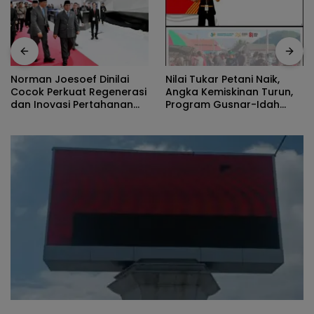
Nilai Tukar Petani Naik,
Peran Pe
oesoef Dinilai
Angka Kemiskinan Turun,
Track, P
erkuat Regenerasi
Program Gusnar-Idah
Ekonomi 
vasi Pertahanan
Jadi Penggerak Ekonomi
Efisiensi
l
Dan Dinikmati Masyarakat