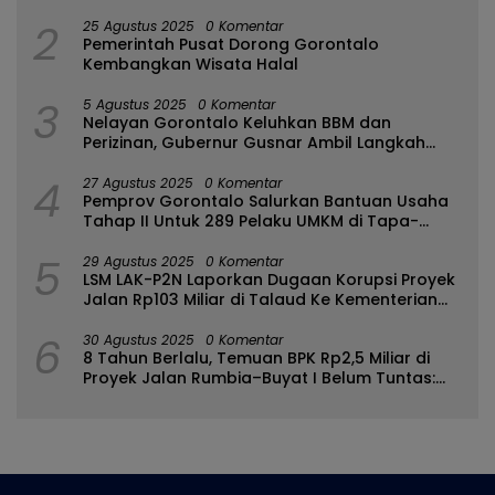
2
25 Agustus 2025
0 Komentar
Pemerintah Pusat Dorong Gorontalo
Kembangkan Wisata Halal
3
5 Agustus 2025
0 Komentar
Nelayan Gorontalo Keluhkan BBM dan
Perizinan, Gubernur Gusnar Ambil Langkah
Cepat
4
27 Agustus 2025
0 Komentar
Pemprov Gorontalo Salurkan Bantuan Usaha
Tahap II Untuk 289 Pelaku UMKM di Tapa-
Bulango
5
29 Agustus 2025
0 Komentar
LSM LAK-P2N Laporkan Dugaan Korupsi Proyek
Jalan Rp103 Miliar di Talaud Ke Kementerian
PUPR
6
30 Agustus 2025
0 Komentar
8 Tahun Berlalu, Temuan BPK Rp2,5 Miliar di
Proyek Jalan Rumbia–Buyat I Belum Tuntas:
Ada Apa dengan BPJN Sulut?