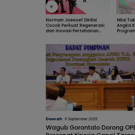
Nilai Tukar Petani Naik,
Peran P
soef Dinilai
Angka Kemiskinan Turun,
Track, 
uat Regenerasi
Program Gusnar-Idah Jadi
Ekonomi
i Pertahanan
Penggerak Ekonomi Dan
Efisiens
Dinikmati Masyarakat
Daerah
11 September 2025
Wagub Gorontalo Dorong OP