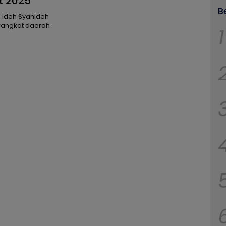
t 2025
B
o Idah Syahidah
erangkat daerah
1