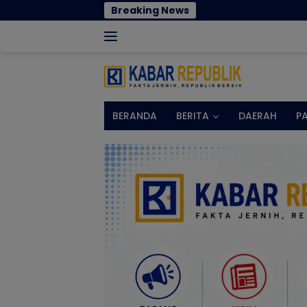
Langsung
Breaking News
Norma
ke
konten
BERANDA
BERITA
DAERAH
P