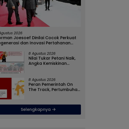
h Penyebaran Paham
Rizal Agu Sarankan Sri
D
, Satgaswil Gorontalo
Darsianti Tuna Tegur
K
asi Guru dan Pelajar
Walikota Adhan Dambea
K
Agustus 2026
 1 Kabila
Ketimbang Dinas
G
rman Joesoef Dinilai Cocok Perkuat
Kumperindag Pemprov
B
egenerasi dan Inovasi Pertahanan
Gorontalo
asional
8 Agustus 2026
Nilai Tukar Petani Naik,
Angka Kemiskinan
Turun, Program Gusnar-
Idah Jadi Penggerak
Ekonomi Dan Dinikmati
8 Agustus 2026
Masyarakat
Peran Pemerintah On
The Track, Pertumbuhan
Ekonomi Stabil Ditengah
Efisiensi Anggaran
Selengkapnya