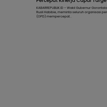
Percepat Kinerja Capai Targe
KABARREPUBLIK.ID – Wakil Gubernur Gorontal
Rusli Habibie, meminta seluruh organisasi p
(OPD) mempercepat…