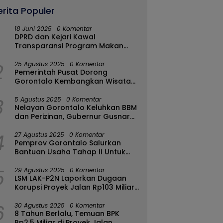
erita Populer
18 Juni 2025
0 Komentar
DPRD dan Kejari Kawal
Transparansi Program Makan
Bergizi Gratis di Kota Gorontalo
2
25 Agustus 2025
0 Komentar
Pemerintah Pusat Dorong
Gorontalo Kembangkan Wisata
Halal
3
5 Agustus 2025
0 Komentar
Nelayan Gorontalo Keluhkan BBM
dan Perizinan, Gubernur Gusnar
Ambil Langkah Cepat
4
27 Agustus 2025
0 Komentar
Pemprov Gorontalo Salurkan
Bantuan Usaha Tahap II Untuk
289 Pelaku UMKM di Tapa-
5
Bulango
29 Agustus 2025
0 Komentar
LSM LAK-P2N Laporkan Dugaan
Korupsi Proyek Jalan Rp103 Miliar
di Talaud Ke Kementerian PUPR
6
30 Agustus 2025
0 Komentar
8 Tahun Berlalu, Temuan BPK
Rp2,5 Miliar di Proyek Jalan