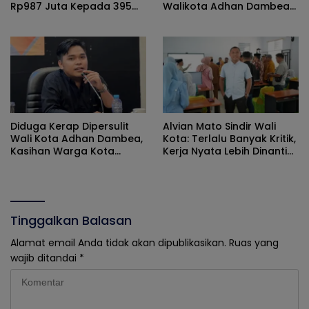
Rp987 Juta Kepada 395
Walikota Adhan Dambea
Pelaku UMKM Kota
Ketimbang Dinas
Gorontalo
Kumperindag Pemprov
Gorontalo
Diduga Kerap Dipersulit
Alvian Mato Sindir Wali
Wali Kota Adhan Dambea,
Kota: Terlalu Banyak Kritik,
Kasihan Warga Kota
Kerja Nyata Lebih Dinanti
Gorontalo Jarang Dapat
Masyarakat
Bantuan Pemprov
Tinggalkan Balasan
Alamat email Anda tidak akan dipublikasikan.
Ruas yang
wajib ditandai
*