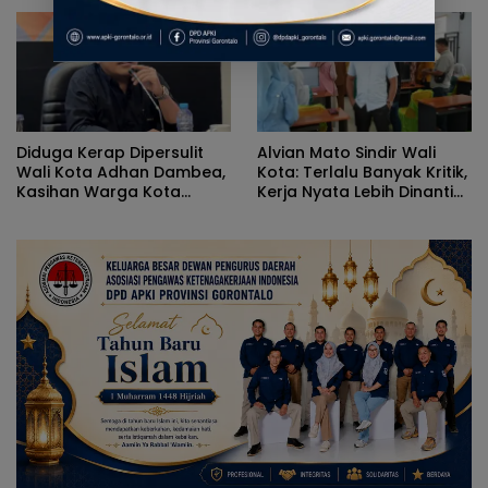
Gorontalo
Kumperindag Pemprov
Gorontalo
Diduga Kerap Dipersulit
Alvian Mato Sindir Wali
Wali Kota Adhan Dambea,
Kota: Terlalu Banyak Kritik,
Kasihan Warga Kota
Kerja Nyata Lebih Dinanti
Gorontalo Jarang Dapat
Masyarakat
Bantuan Pemprov