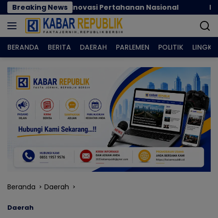
Langsung
i dan Inovasi Pertahanan Nasional
Breaking News
Nilai Tukar Pe
ke
konten
BERANDA
BERITA
DAERAH
PARLEMEN
POLITIK
LINGK
Beranda
Daerah
Daerah