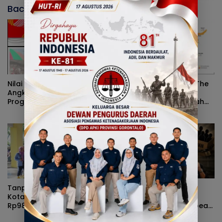
Baca Juga
Nilai Tukar Petani Naik,
Peran Pemerintah On The
Angka Kemiskinan Turun,
Track, Pertumbuhan
Program Gusnar-Idah
Ekonomi Stabil Ditengah
Jadi Penggerak Ekonomi
Efisiensi Anggaran
Dan Dinikmati Masyarakat
Tanpa Kehadiran Wali
Rizal Agu Sarankan Sri
Kota, Pemprov Salurkan
Darsianti Tuna Tegur
Rp987 Juta Kepada 395
Walikota Adhan Dambea
Pelaku UMKM Kota
Ketimbang Dinas