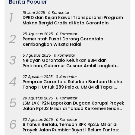
Berita Populer
1
18 Juni 2025
0 Komentar
DPRD dan Kejari Kawal Transparansi Program
Makan Bergizi Gratis di Kota Gorontalo
2
25 Agustus 2025
0 Komentar
Pemerintah Pusat Dorong Gorontalo
Kembangkan Wisata Halal
3
5 Agustus 2025
0 Komentar
Nelayan Gorontalo Keluhkan BBM dan
Perizinan, Gubernur Gusnar Ambil Langkah
Cepat
4
27 Agustus 2025
0 Komentar
Pemprov Gorontalo Salurkan Bantuan Usaha
Tahap II Untuk 289 Pelaku UMKM di Tapa-
Bulango
5
29 Agustus 2025
0 Komentar
LSM LAK-P2N Laporkan Dugaan Korupsi Proyek
Jalan Rp103 Miliar di Talaud Ke Kementerian
PUPR
6
30 Agustus 2025
0 Komentar
8 Tahun Berlalu, Temuan BPK Rp2,5 Miliar di
Proyek Jalan Rumbia–Buyat I Belum Tuntas: