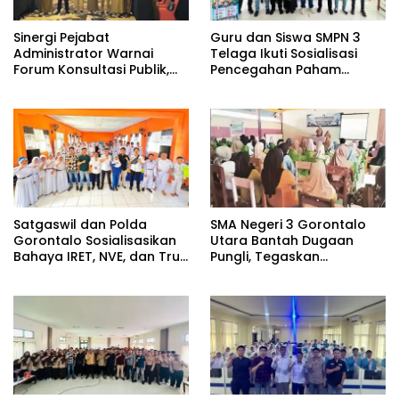
Sinergi Pejabat
Guru dan Siswa SMPN 3
Administrator Warnai
Telaga Ikuti Sosialisasi
Forum Konsultasi Publik,
Pencegahan Paham
Dinas Pendidikan
Ekstremisme dan Konten
Gorontalo Perkuat Sistem
True Crime
Pelayanan
Satgaswil dan Polda
SMA Negeri 3 Gorontalo
Gorontalo Sosialisasikan
Utara Bantah Dugaan
Bahaya IRET, NVE, dan True
Pungli, Tegaskan
Crime Community di SMPN
Pengadaan Atribut
2 Telaga
Berdasarkan Musyawarah
Orang Tua dan Komite