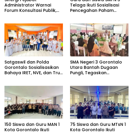
Administrator Warnai
Telaga Ikuti Sosialisasi
Forum Konsultasi Publik,
Pencegahan Paham
Dinas Pendidikan
Ekstremisme dan Konten
Gorontalo Perkuat Sistem
True Crime
Pelayanan
Satgaswil dan Polda
SMA Negeri 3 Gorontalo
Gorontalo Sosialisasikan
Utara Bantah Dugaan
Bahaya IRET, NVE, dan True
Pungli, Tegaskan
Crime Community di SMPN
Pengadaan Atribut
2 Telaga
Berdasarkan Musyawarah
Orang Tua dan Komite
150 Siswa dan Guru MAN 1
75 Siswa dan Guru MTsN 1
Kota Gorontalo Ikuti
Kota Gorontalo Ikuti