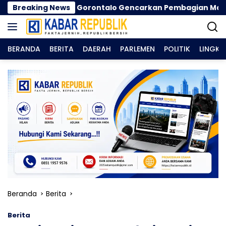
Langsung
en Gorontalo Gencarkan Pembagian Masker
Breaking News
Siner
ke
konten
BERANDA
BERITA
DAERAH
PARLEMEN
POLITIK
LINGK
Beranda
Berita
Berita