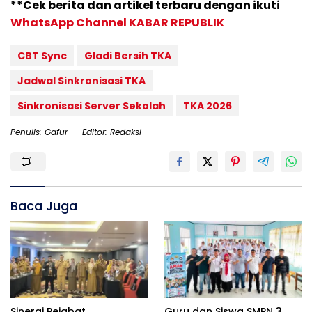
**Cek berita dan artikel terbaru dengan ikuti
WhatsApp Channel KABAR REPUBLIK
CBT Sync
Gladi Bersih TKA
Jadwal Sinkronisasi TKA
Sinkronisasi Server Sekolah
TKA 2026
Penulis: Gafur
Editor: Redaksi
Baca Juga
Sinergi Pejabat
Guru dan Siswa SMPN 3