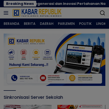
Langsung
cok Perkuat Regenerasi dan Inovasi Pertahanan Nasional
Breaking News
ke
konten
BERANDA
BERITA
DAERAH
PARLEMEN
POLITIK
LINGK
Sinkronisasi Server Sekolah