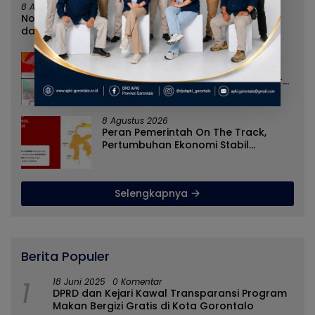
8 Agustus 2026
Norman Joesoef Dinilai Cocok Perkuat Regenerasi
dan Inovasi Pertahanan Nasional
8 Agustus 2026
Nilai Tukar Petani Naik, Angka
Kemiskinan Turun, Program Gusnar-
Idah Jadi Penggerak Ekonomi Dan
Dinikmati Masyarakat
8 Agustus 2026
Peran Pemerintah On The Track,
Pertumbuhan Ekonomi Stabil
Ditengah Efisiensi Anggaran
Selengkapnya
Berita Populer
1
18 Juni 2025
0 Komentar
DPRD dan Kejari Kawal Transparansi Program
Makan Bergizi Gratis di Kota Gorontalo