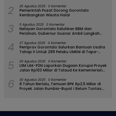
2
25 Agustus 2025
0 Komentar
Pemerintah Pusat Dorong Gorontalo
Kembangkan Wisata Halal
3
5 Agustus 2025
0 Komentar
Nelayan Gorontalo Keluhkan BBM dan
Perizinan, Gubernur Gusnar Ambil Langkah
Cepat
4
27 Agustus 2025
0 Komentar
Pemprov Gorontalo Salurkan Bantuan Usaha
Tahap II Untuk 289 Pelaku UMKM di Tapa-
Bulango
5
29 Agustus 2025
0 Komentar
LSM LAK-P2N Laporkan Dugaan Korupsi Proyek
Jalan Rp103 Miliar di Talaud Ke Kementerian
PUPR
6
30 Agustus 2025
0 Komentar
8 Tahun Berlalu, Temuan BPK Rp2,5 Miliar di
Proyek Jalan Rumbia–Buyat I Belum Tuntas:
Ada Apa dengan BPJN Sulut?